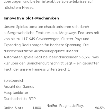
übertragen und bieten interaktive Spielerlebnisse auf
höchstem Niveau.
Innovative Slot-Mechaniken
Unsere Spielautomaten charakterisieren sich durch
außergewöhnliche Features aus. Megaways-Features mit
von bis zu 117.649 Gewinnwegen, Cluster-Pays und
Expanding Reels sorgen für höchste Spannung. Die
durchschnittliche Auszahlungsquote unserer
Automatenlspiele liegt bei beeindruckenden 96,5%, was
klar über den Branchendurchschnitt liegt – ein geprüfter
Fakt, der unsere Fairness unterstreicht.
Spielbereich
Anzahl der Games
Hauptanbieter
Durchschnitts-RTP
NetEnt, Pragmatic Play,
Online-Slots
1.800+
96,5%