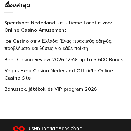
เรื่องล่าสุด
Speedybet Nederland: Je Ultieme Locatie voor
Online Casino Amusement
Ice Casino στην Ελλάδα: Ένας πρακτικός οδηγός,
προβλήματα και λύσεις για κάθε παίκτη
Beef Casino Review 2026 125% up to $ 600 Bonus
Vegas Hero Casino Nederland Officiële Online
Casino Site
Bónuszok, játékok és VIP program 2026
บริษัท เอกชัยกลการ จำกัด