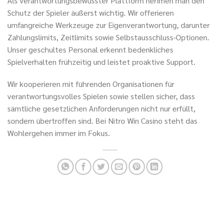
Als verantwortungsbewusster Plattform nehmen man den
Schutz der Spieler äußerst wichtig. Wir offerieren
umfangreiche Werkzeuge zur Eigenverantwortung, darunter
Zahlungslimits, Zeitlimits sowie Selbstausschluss-Optionen.
Unser geschultes Personal erkennt bedenkliches
Spielverhalten frühzeitig und leistet proaktive Support.
Wir kooperieren mit führenden Organisationen für
verantwortungsvolles Spielen sowie stellen sicher, dass
sämtliche gesetzlichen Anforderungen nicht nur erfüllt,
sondern übertroffen sind. Bei Nitro Win Casino steht das
Wohlergehen immer im Fokus.