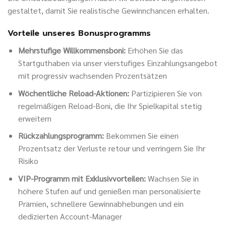
gestaltet, damit Sie realistische Gewinnchancen erhalten.
Vorteile unseres Bonusprogramms
Mehrstufige Willkommensboni:
Erhöhen Sie das
Startguthaben via unser vierstufiges Einzahlungsangebot
mit progressiv wachsenden Prozentsätzen
Wöchentliche Reload-Aktionen:
Partizipieren Sie von
regelmäßigen Reload-Boni, die Ihr Spielkapital stetig
erweitern
Rückzahlungsprogramm:
Bekommen Sie einen
Prozentsatz der Verluste retour und verringern Sie Ihr
Risiko
VIP-Programm mit Exklusivvorteilen:
Wachsen Sie in
höhere Stufen auf und genießen man personalisierte
Prämien, schnellere Gewinnabhebungen und ein
dedizierten Account-Manager