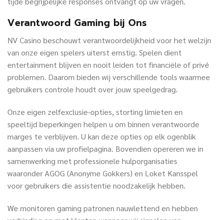
tijde begrijpelijke responses ontvangt op uw vragen.
Verantwoord Gaming bij Ons
NV Casino beschouwt verantwoordelijkheid voor het welzijn
van onze eigen spelers uiterst ernstig. Spelen dient
entertainment blijven en nooit leiden tot financiële of privé
problemen. Daarom bieden wij verschillende tools waarmee
gebruikers controle houdt over jouw speelgedrag.
Onze eigen zelfexclusie-opties, storting limieten en
speeltijd beperkingen helpen u om binnen verantwoorde
marges te verblijven. U kan deze opties op elk ogenblik
aanpassen via uw profielpagina. Bovendien opereren we in
samenwerking met professionele hulporganisaties
waaronder AGOG (Anonyme Gokkers) en Loket Kansspel
voor gebruikers die assistentie noodzakelijk hebben.
We monitoren gaming patronen nauwlettend en hebben