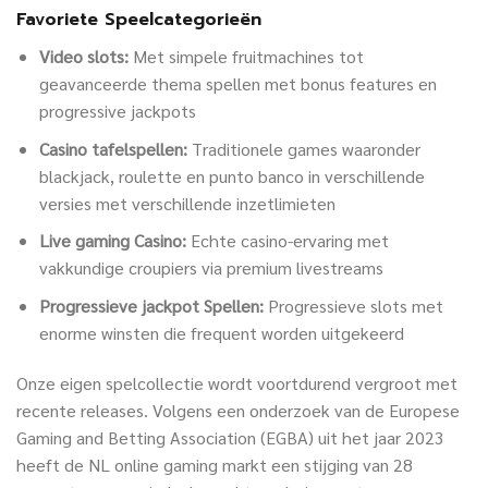
Favoriete Speelcategorieën
Video slots:
Met simpele fruitmachines tot
geavanceerde thema spellen met bonus features en
progressive jackpots
Casino tafelspellen:
Traditionele games waaronder
blackjack, roulette en punto banco in verschillende
versies met verschillende inzetlimieten
Live gaming Casino:
Echte casino-ervaring met
vakkundige croupiers via premium livestreams
Progressieve jackpot Spellen:
Progressieve slots met
enorme winsten die frequent worden uitgekeerd
Onze eigen spelcollectie wordt voortdurend vergroot met
recente releases. Volgens een onderzoek van de Europese
Gaming and Betting Association (EGBA) uit het jaar 2023
heeft de NL online gaming markt een stijging van 28