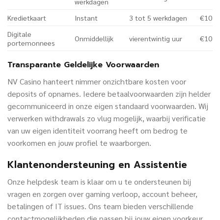
werkdagen
Kredietkaart
Instant
3 tot 5 werkdagen
€10
Digitale
Onmiddellijk
vierentwintig uur
€10
portemonnees
Transparante Geldelijke Voorwaarden
NV Casino hanteert nimmer onzichtbare kosten voor
deposits of opnames. Iedere betaalvoorwaarden zijn helder
gecommuniceerd in onze eigen standaard voorwaarden. Wij
verwerken withdrawals zo vlug mogelijk, waarbij verificatie
van uw eigen identiteit voorrang heeft om bedrog te
voorkomen en jouw profiel te waarborgen.
Klantenondersteuning en Assistentie
Onze helpdesk team is klaar om u te ondersteunen bij
vragen en zorgen over gaming verloop, account beheer,
betalingen of IT issues. Ons team bieden verschillende
contactmogelijkheden die passen bij jouw eigen voorkeur.