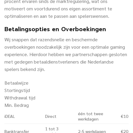
procent ervaren sinds de marktregulering, wat ons
motiveert om voortdurend ons eigen assortiment te
optimaliseren en aan te passen aan spelerswensen.
Betalingsopties en Overboekingen
Wij snappen dat razendsnelle en beschermde
overboekingen noodzakelijk zijn voor een optimale gaming
experience. Hierdoor hebben we partnerschappen gesloten
met gedegen betaaldienstverleners die Nederlandse
spelers bekend zijn.
Betaalwijze
Stortingstijd
Withdrawal tijd
Min. Bedrag
één tot twee
iDEAL
Direct
€10
werkdagen
1 tot 3
Banktransfer
2-5 werkdagen
€20