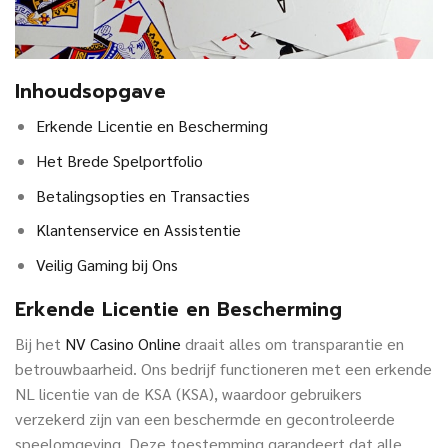
Inhoudsopgave
Erkende Licentie en Bescherming
Het Brede Spelportfolio
Betalingsopties en Transacties
Klantenservice en Assistentie
Veilig Gaming bij Ons
Erkende Licentie en Bescherming
Bij het
NV Casino Online
draait alles om transparantie en
betrouwbaarheid. Ons bedrijf functioneren met een erkende
NL licentie van de KSA (KSA), waardoor gebruikers
verzekerd zijn van een beschermde en gecontroleerde
speelomgeving. Deze toestemming garandeert dat alle