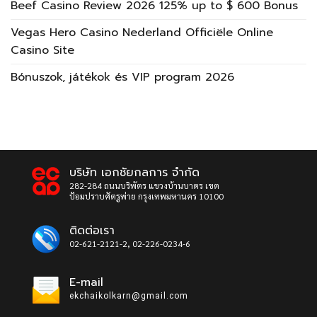
Beef Casino Review 2026 125% up to $ 600 Bonus
Vegas Hero Casino Nederland Officiële Online
Casino Site
Bónuszok, játékok és VIP program 2026
บริษัท เอกชัยกลการ จำกัด
282-284 ถนนบริพัตร แขวงบ้านบาตร เขต
ป้อมปราบศัตรูพ่าย กรุงเทพมหานคร 10100
ติดต่อเรา
02-621-2121-2
,
02-226-0234-6
E-mail
ekchaikolkarn@gmail.com