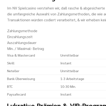
Im NV Spielcasino verstehen wir, daß rasche & abgesicherte 
die umfangreiche Auswahl von Zahlungsmethoden, die wie a
Transaktionen würden codiert verarbeitet, & wir erheben ke
Zahlungsmethode
Einzahlungszeit
Auszahlungsdauer
Min. / Maximal- Betrag
Visa & Mastercard
Unmittelbar
Skrill
Instant
Neteller
Unmittelbar
Bank-Überweisung
1-3 Arbeitstage
BTC
10-30 Min.
Paysafecard
Instant
Lukrative Prämien & VIP-Progr