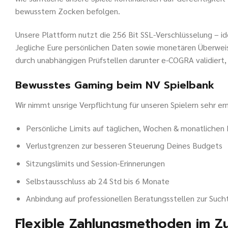
bewusstem Zocken befolgen.
Unsere Plattform nutzt die 256 Bit SSL-Verschlüsselung – ide
Jegliche Eure persönlichen Daten sowie monetären Überwei
durch unabhängigen Prüfstellen darunter e-COGRA validiert, 
Bewusstes Gaming beim NV Spielbank
Wir nimmt unsrige Verpflichtung für unseren Spielern sehr er
Persönliche Limits auf täglichen, Wochen & monatlichen 
Verlustgrenzen zur besseren Steuerung Deines Budgets
Sitzungslimits und Session-Erinnerungen
Selbstausschluss ab 24 Std bis 6 Monate
Anbindung auf professionellen Beratungsstellen zur Such
Flexible Zahlungsmethoden im 