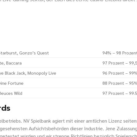
tarburst, Gonzo’s Quest
94% – 98 Prozen
te, Baccara
97 Prozent – 99,
ive Black Jack, Monopoly Live
96 Prozent – 99
vine Fortune
88 Prozent – 95
 Deuces Wild
97 Prozent – 99
rds
lbetriebs. NV Spielbank agiert mit einer amtlichen Lizenz seiten
ngesehensten Aufsichtsbehörden dieser Industrie. Jene Zulassung
 getestet würden und wir strenge Richtlinien bezüglich Spielersc