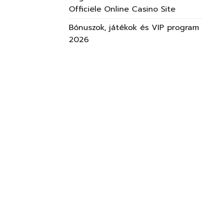
Officiële Online Casino Site
Bónuszok, játékok és VIP program
2026