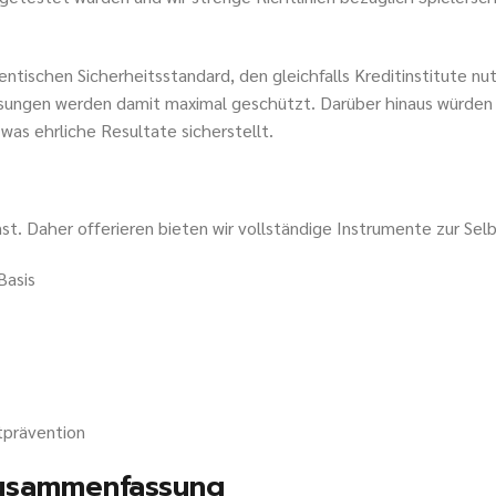
ntischen Sicherheitsstandard, den gleichfalls Kreditinstitute nu
sungen werden damit maximal geschützt. Darüber hinaus würden
was ehrliche Resultate sicherstellt.
nst. Daher offerieren bieten wir vollständige Instrumente zur Selb
Basis
tprävention
Zusammenfassung