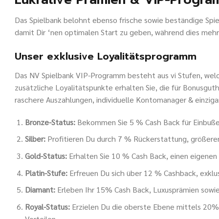
Das Spielbank belohnt ebenso frische sowie beständige Spie
damit Dir ‘nen optimalen Start zu geben, während dies mehrs
Unser exklusive Loyalitätsprogramm
Das NV Spielbank VIP-Programm besteht aus vi Stufen, welc
zusätzliche Loyalitätspunkte erhalten Sie, die für Bonusgu
raschere Auszahlungen, individuelle Kontomanager & einzigar
Bronze-Status:
Bekommen Sie 5 % Cash Back für Einbußen
Silber:
Profitieren Du durch 7 % Rückerstattung, größer
Gold-Status:
Erhalten Sie 10 % Cash Back, einen eigene
Platin-Stufe:
Erfreuen Du sich über 12 % Cashback, exkl
Diamant:
Erleben Ihr 15% Cash Back, Luxusprämien sowie
Royal-Status:
Erzielen Du die oberste Ebene mittels 20%
Vorteilen