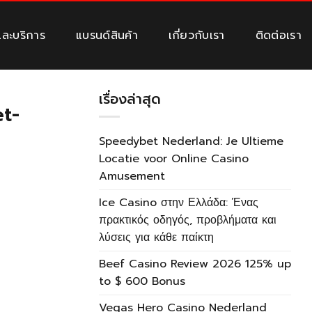
และบริการ
แบรนด์สินค้า
เกี่ยวกับเรา
ติดต่อเรา
เรื่องล่าสุด
et-
Speedybet Nederland: Je Ultieme
Locatie voor Online Casino
Amusement
Ice Casino στην Ελλάδα: Ένας
πρακτικός οδηγός, προβλήματα και
λύσεις για κάθε παίκτη
Beef Casino Review 2026 125% up
to $ 600 Bonus
Vegas Hero Casino Nederland