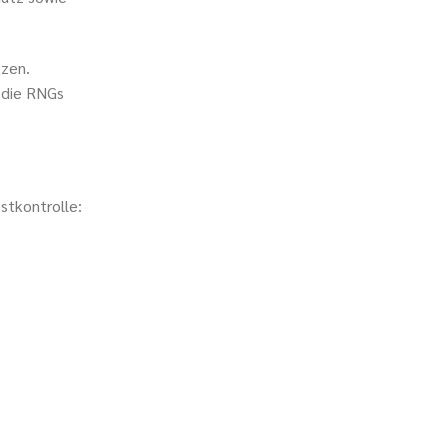
tzen.
 die RNGs
stkontrolle: