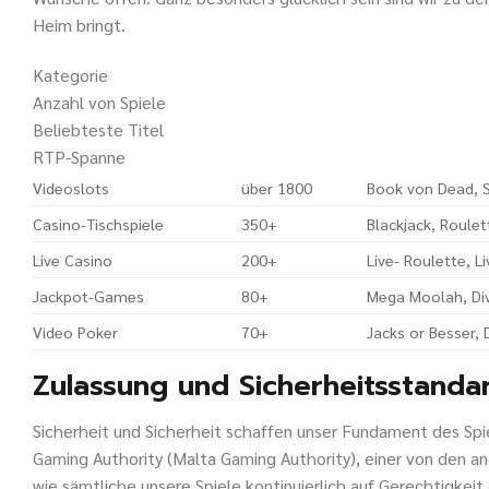
Heim bringt.
Kategorie
Anzahl von Spiele
Beliebteste Titel
RTP-Spanne
Videoslots
über 1800
Book von Dead, S
Casino-Tischspiele
350+
Blackjack, Roulet
Live Casino
200+
Live- Roulette, L
Jackpot-Games
80+
Mega Moolah, Di
Video Poker
70+
Jacks or Besser,
Zulassung und Sicherheitsstanda
Sicherheit und Sicherheit schaffen unser Fundament des Spie
Gaming Authority (Malta Gaming Authority), einer von den a
wie sämtliche unsere Spiele kontinuierlich auf Gerechtigkeit