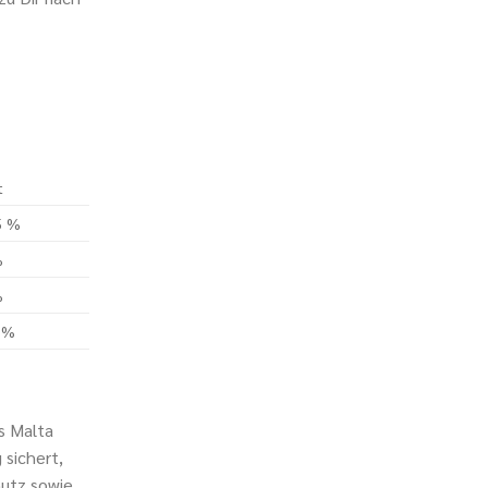
t
5 %
%
%
.5%
s Malta
 sichert,
hutz sowie