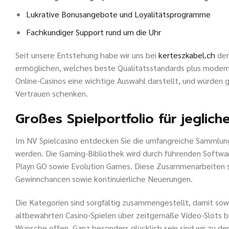
Lukrative Bonusangebote und Loyalitätsprogramme
Fachkundiger Support rund um die Uhr
Seit unsere Entstehung habe wir uns bei
kerteszkabel.ch
der
ermöglichen, welches beste Qualitätsstandards plus modern
Online-Casinos eine wichtige Auswahl darstellt, und würden 
Vertrauen schenken.
Großes Spielportfolio für jeglic
Im NV Spielcasino entdecken Sie die umfangreiche Sammlung
werden. Die Gaming-Bibliothek wird durch führenden Softwar
Playn GO sowie Evolution Games. Diese Zusammenarbeiten s
Gewinnchancen sowie kontinuierliche Neuerungen.
Die Kategorien sind sorgfältig zusammengestellt, damit sow
altbewährten Casino-Spielen über zeitgemäße Video-Slots bi
Wünsche offen. Ganz besonders glücklich sein sind wir zu den