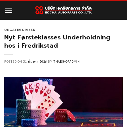
Skip
to
content
UNCATEGORIZED
Nyt Førsteklasses Underholdning
hos i Fredrikstad
POSTED ON
31 มีนาคม 2026
BY
THAISHOPADMIN