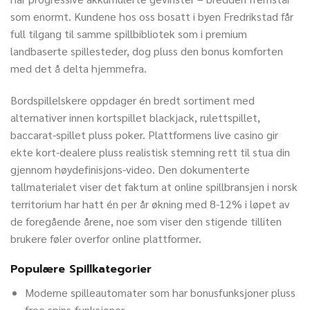
som enormt. Kundene hos oss bosatt i byen Fredrikstad får
full tilgang til samme spillbibliotek som i premium
landbaserte spillesteder, dog pluss den bonus komforten
med det å delta hjemmefra.
Bordspillelskere oppdager én bredt sortiment med
alternativer innen kortspillet blackjack, rulettspillet,
baccarat-spillet pluss poker. Plattformens live casino gir
ekte kort-dealere pluss realistisk stemning rett til stua din
gjennom høydefinisjons-video. Den dokumenterte
tallmaterialet viser det faktum at online spillbransjen i norsk
territorium har hatt én per år økning med 8-12% i løpet av
de foregående årene, noe som viser den stigende tilliten
brukere føler overfor online plattformer.
Populære Spillkategorier
Moderne spilleautomater som har bonusfunksjoner pluss
free spins-funksjoner