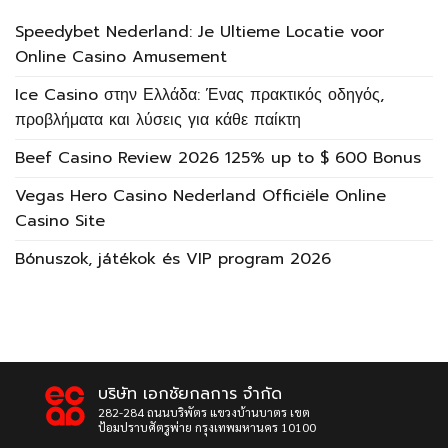
Speedybet Nederland: Je Ultieme Locatie voor
Online Casino Amusement
Ice Casino στην Ελλάδα: Ένας πρακτικός οδηγός,
προβλήματα και λύσεις για κάθε παίκτη
Beef Casino Review 2026 125% up to $ 600 Bonus
Vegas Hero Casino Nederland Officiële Online
Casino Site
Bónuszok, játékok és VIP program 2026
บริษัท เอกชัยกลการ จำกัด
282-284 ถนนบริพัตร แขวงบ้านบาตร เขต
ป้อมปราบศัตรูพ่าย กรุงเทพมหานคร 10100