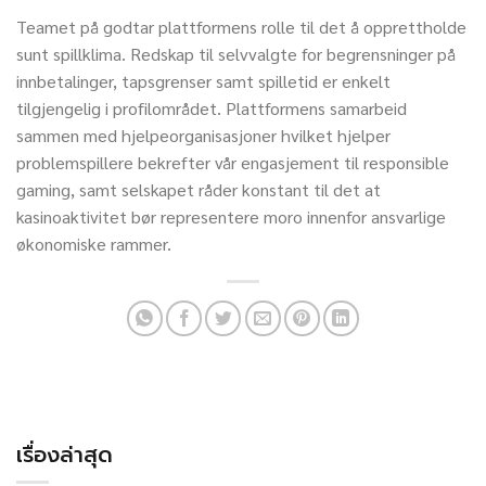
Teamet på godtar plattformens rolle til det å opprettholde
sunt spillklima. Redskap til selvvalgte for begrensninger på
innbetalinger, tapsgrenser samt spilletid er enkelt
tilgjengelig i profilområdet. Plattformens samarbeid
sammen med hjelpeorganisasjoner hvilket hjelper
problemspillere bekrefter vår engasjement til responsible
gaming, samt selskapet råder konstant til det at
kasinoaktivitet bør representere moro innenfor ansvarlige
økonomiske rammer.
เรื่องล่าสุด