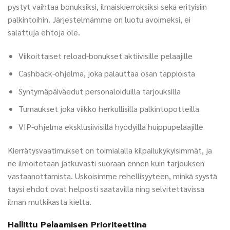
pystyt vaihtaa bonuksiksi, ilmaiskierroksiksi sekä erityisiin
palkintoihin. Järjestelmämme on luotu avoimeksi, ei
salattuja ehtoja ole.
Viikoittaiset reload-bonukset aktiivisille pelaajille
Cashback-ohjelma, joka palauttaa osan tappioista
Syntymäpäiväedut personaloiduilla tarjouksilla
Turnaukset joka viikko herkullisilla palkintopotteilla
VIP-ohjelma eksklusiivisilla hyödyillä huippupelaajille
Kierrätysvaatimukset on toimialalla kilpailukykyisimmät, ja
ne ilmoitetaan jatkuvasti suoraan ennen kuin tarjouksen
vastaanottamista. Uskoisimme rehellisyyteen, minkä syystä
täysi ehdot ovat helposti saatavilla ning selvitettävissä
ilman mutkikasta kieltä.
Hallittu Pelaamisen Prioriteettina