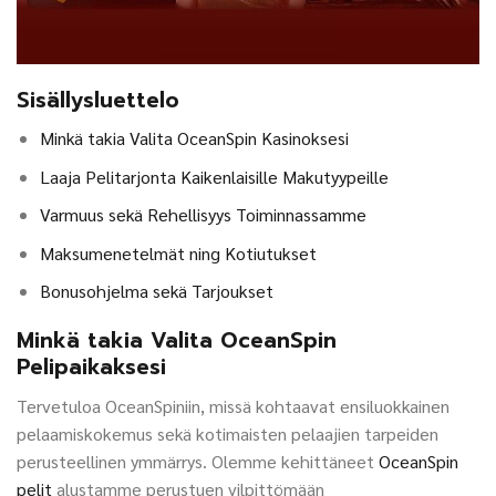
Sisällysluettelo
Minkä takia Valita OceanSpin Kasinoksesi
Laaja Pelitarjonta Kaikenlaisille Makutyypeille
Varmuus sekä Rehellisyys Toiminnassamme
Maksumenetelmät ning Kotiutukset
Bonusohjelma sekä Tarjoukset
Minkä takia Valita OceanSpin
Pelipaikaksesi
Tervetuloa OceanSpiniin, missä kohtaavat ensiluokkainen
pelaamiskokemus sekä kotimaisten pelaajien tarpeiden
perusteellinen ymmärrys. Olemme kehittäneet
OceanSpin
pelit
alustamme perustuen vilpittömään