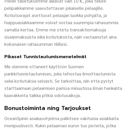
Pienin talletuksemme alkavat vain 10 €, joka tekee
pelipaikkamme saavutettavan jokaiselle pelaajille.
Kotiutusrajat asettuvat pelaajan luokka pohjalta, ja
huippuasiakkaamme voivat nostaa suurempia rahasummia
samalla kertaa. Emme me oteta transaktiomaksuja
sisäänmaksuista eikä kotiutuksista, näin vastaanotat aina
kokonaisen rahasumman tilillesi.
Pikaset Tunnistautumismenetelmät
Me olemme ottaneet käyttöön Suomen
pankkitunnistautumisen, joka tehostaa ilmoittautumista
sekä kotiutuksia selvästi. Se tarkoittaa, niin että pystyt
starttaamaan pelaamisen parissa minuutissa ilman hankalita
kaavakkeita taikka pitkiä odotusaikoja.
Bonustoiminta ning Tarjoukset
OceanSpinin asiakasohjelma palkitsee vakituisia asiakkaita
monipuolisesti. Kukin pelaamasi euron tuo pisteitä, jotka