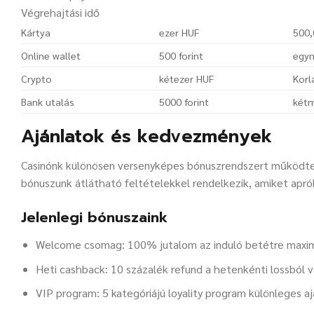
Végrehajtási idő
Kártya
ezer HUF
500,
Online wallet
500 forint
egym
Crypto
kétezer HUF
Korl
Bank utalás
5000 forint
kétm
Ajánlatok és kedvezmények
Casinónk különösen versenyképes bónuszrendszert működte
bónuszunk átlátható feltételekkel rendelkezik, amiket apró
Jelenlegi bónuszaink
Welcome csomag: 100% jutalom az induló betétre maxim
Heti cashback: 10 százalék refund a hetenkénti lossból 
VIP program: 5 kategóriájú loyality program különleges a