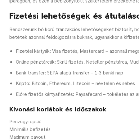
iparágban, és ezen a bebizonyított szakértelem érzékelhető
Fizetési lehetőségek és átutalás
Rendszerünk bő körű tranzakciós lehetőségeket biztosít, h
betétek azonnal feldolgozásra buknak, ugyanakkor a kifizet
Fizetési kártyák: Visa fizetés, Mastercard – azonnali meg
Online pénztárcák: Skrill fizetés, Neteller pénztárca, Mu
Bank transfer: SEPA alapú transfer – 1-3 banki nap
Kripto: Bitcoin, Ethereum, Litecoin – névtelen és sebes
Előre fizetős kártyafizetés: Paysafecard – tökéletes az 
Kivonási korlátok és időszakok
Pénzügyi opció
Minimális befizetés
Maximum payout