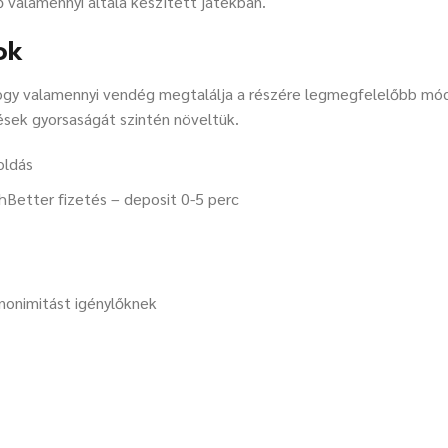
 valamennyi általa készített játékban.
ok
ogy valamennyi vendég megtalálja a részére legmegfelelőbb mód
ések gyorsaságát szintén növeltük.
oldás
chBetter fizetés – deposit 0-5 perc
anonimitást igénylőknek