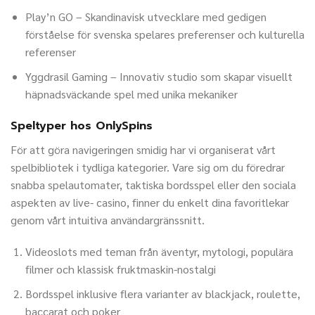
Play’n GO – Skandinavisk utvecklare med gedigen
förståelse för svenska spelares preferenser och kulturella
referenser
Yggdrasil Gaming – Innovativ studio som skapar visuellt
häpnadsväckande spel med unika mekaniker
Speltyper hos OnlySpins
För att göra navigeringen smidig har vi organiserat vårt
spelbibliotek i tydliga kategorier. Vare sig om du föredrar
snabba spelautomater, taktiska bordsspel eller den sociala
aspekten av live- casino, finner du enkelt dina favoritlekar
genom vårt intuitiva användargränssnitt.
Videoslots med teman från äventyr, mytologi, populära
filmer och klassisk fruktmaskin-nostalgi
Bordsspel inklusive flera varianter av blackjack, roulette,
baccarat och poker