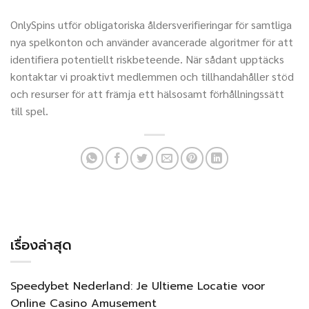
OnlySpins utför obligatoriska åldersverifieringar för samtliga
nya spelkonton och använder avancerade algoritmer för att
identifiera potentiellt riskbeteende. När sådant upptäcks
kontaktar vi proaktivt medlemmen och tillhandahåller stöd
och resurser för att främja ett hälsosamt förhållningssätt
till spel.
เรื่องล่าสุด
Speedybet Nederland: Je Ultieme Locatie voor
Online Casino Amusement