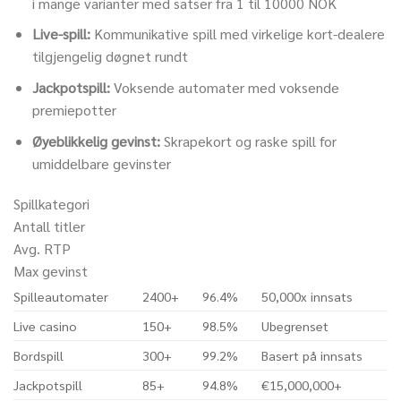
i mange varianter med satser fra 1 til 10000 NOK
Live-spill:
Kommunikative spill med virkelige kort-dealere
tilgjengelig døgnet rundt
Jackpotspill:
Voksende automater med voksende
premiepotter
Øyeblikkelig gevinst:
Skrapekort og raske spill for
umiddelbare gevinster
Spillkategori
Antall titler
Avg. RTP
Max gevinst
Spilleautomater
2400+
96.4%
50,000x innsats
Live casino
150+
98.5%
Ubegrenset
Bordspill
300+
99.2%
Basert på innsats
Jackpotspill
85+
94.8%
€15,000,000+