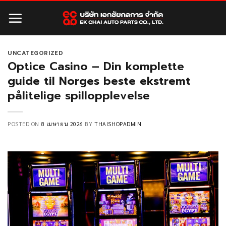
Skip
to
content
UNCATEGORIZED
Optice Casino – Din komplette
guide til Norges beste ekstremt
pålitelige spillopplevelse
POSTED ON
8 เมษายน 2026
BY
THAISHOPADMIN