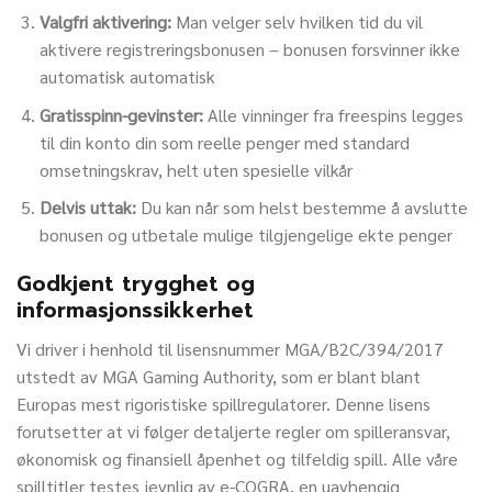
Valgfri aktivering:
Man velger selv hvilken tid du vil
aktivere registreringsbonusen – bonusen forsvinner ikke
automatisk automatisk
Gratisspinn-gevinster:
Alle vinninger fra freespins legges
til din konto din som reelle penger med standard
omsetningskrav, helt uten spesielle vilkår
Delvis uttak:
Du kan når som helst bestemme å avslutte
bonusen og utbetale mulige tilgjengelige ekte penger
Godkjent trygghet og
informasjonssikkerhet
Vi driver i henhold til lisensnummer MGA/B2C/394/2017
utstedt av MGA Gaming Authority, som er blant blant
Europas mest rigoristiske spillregulatorer. Denne lisens
forutsetter at vi følger detaljerte regler om spilleransvar,
økonomisk og finansiell åpenhet og tilfeldig spill. Alle våre
spilltitler testes jevnlig av e-COGRA, en uavhengig