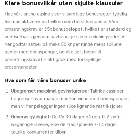
Klare bonusvilkår uten skjulte klausuler
Hos vårt online casino viser vi samtlige bonusregler tydelig
før man aktiverer en hvilken som helst kampanje. Våre
omsetningskrav er 35x bonusbeløpet, hvilket er standard og
verifiserbart gjennom uavhengige sammenligningssider. Vi
her godtar satser på maks 50 kr per runde mens spillere
gamer med bonuspenger, og alle spill bidrar til
omsetningskravet – riktignok med forskjellige
prosentandeler.
Hva som får våre bonuser unike
Ubegrenset maksimal gevinstgrense:
Tallrike casinoer
begrenser hvor mange man kan vinne med bonuspenger,
men vi her pålegger ingen slike lignende restriksjoner
Generøs gyldighet:
Du får 30 dager på deg til å innfri
wagering-kravene, ikke de tradisjonelle 7-14 dager
tallrike konkurrenter tilbyr