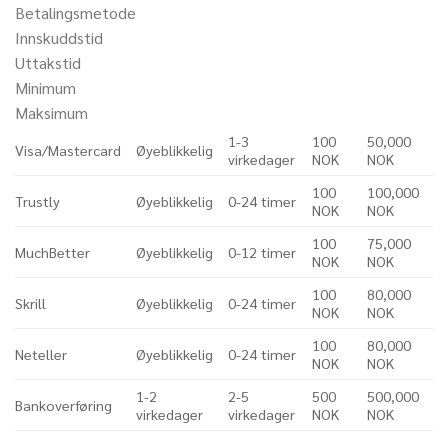
Betalingsmetode
Innskuddstid
Uttakstid
Minimum
Maksimum
1-3
100
50,000
Visa/Mastercard
Øyeblikkelig
virkedager
NOK
NOK
100
100,000
Trustly
Øyeblikkelig
0-24 timer
NOK
NOK
100
75,000
MuchBetter
Øyeblikkelig
0-12 timer
NOK
NOK
100
80,000
Skrill
Øyeblikkelig
0-24 timer
NOK
NOK
100
80,000
Neteller
Øyeblikkelig
0-24 timer
NOK
NOK
1-2
2-5
500
500,000
Bankoverføring
virkedager
virkedager
NOK
NOK