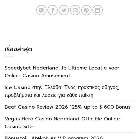
เรื่องล่าสุด
Speedybet Nederland: Je Ultieme Locatie voor
Online Casino Amusement
Ice Casino στην Ελλάδα: Ένας πρακτικός οδηγός,
προβλήματα και λύσεις για κάθε παίκτη
Beef Casino Review 2026 125% up to $ 600 Bonus
Vegas Hero Casino Nederland Officiële Online
Casino Site
Bónuszok, játékok és VIP program 2026