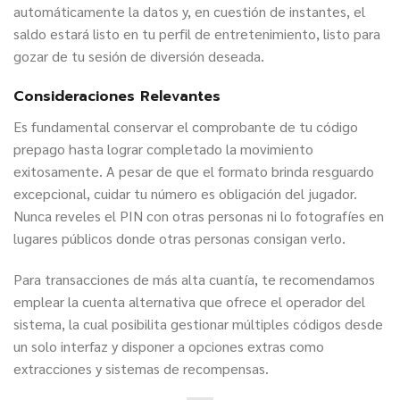
automáticamente la datos y, en cuestión de instantes, el
saldo estará listo en tu perfil de entretenimiento, listo para
gozar de tu sesión de diversión deseada.
Consideraciones Relevantes
Es fundamental conservar el comprobante de tu código
prepago hasta lograr completado la movimiento
exitosamente. A pesar de que el formato brinda resguardo
excepcional, cuidar tu número es obligación del jugador.
Nunca reveles el PIN con otras personas ni lo fotografíes en
lugares públicos donde otras personas consigan verlo.
Para transacciones de más alta cuantía, te recomendamos
emplear la cuenta alternativa que ofrece el operador del
sistema, la cual posibilita gestionar múltiples códigos desde
un solo interfaz y disponer a opciones extras como
extracciones y sistemas de recompensas.