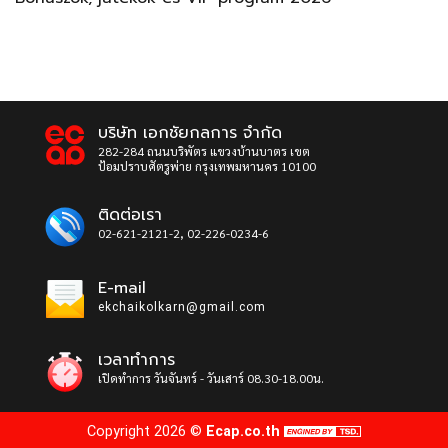
บริษัท เอกชัยกลการ จำกัด
282-284 ถนนบริพัตร แขวงบ้านบาตร เขต
ป้อมปราบศัตรูพ่าย กรุงเทพมหานคร 10100
ติดต่อเรา
02-621-2121-2
,
02-226-0234-6
E-mail
ekchaikolkarn@gmail.com
เวลาทำการ
เปิดทำการ วันจันทร์ - วันเสาร์ 08.30-18.00น.
Copyright 2026 ©
Ecap.co.th