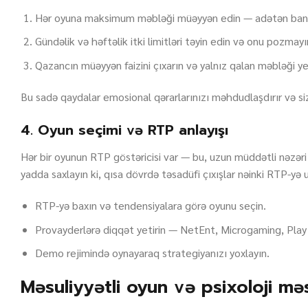
Hər oyuna maksimum məbləği müəyyən edin — adətən bankro
Gündəlik və həftəlik itki limitləri təyin edin və onu pozmayı
Qazancın müəyyən faizini çıxarın və yalnız qalan məbləği ye
Bu sadə qaydalar emosional qərarlarınızı məhdudlaşdırır və siz
4. Oyun seçimi və RTP anlayışı
Hər bir oyunun RTP göstəricisi var — bu, uzun müddətli nəzəri
yadda saxlayın ki, qısa dövrdə təsadüfi çıxışlar nəinki RTP-yə u
RTP-yə baxın və tendensiyalara görə oyunu seçin.
Provayderlərə diqqət yetirin — NetEnt, Microgaming, Play’n
Demo rejimində oynayaraq strategiyanızı yoxlayın.
Məsuliyyətli oyun və psixoloji mə