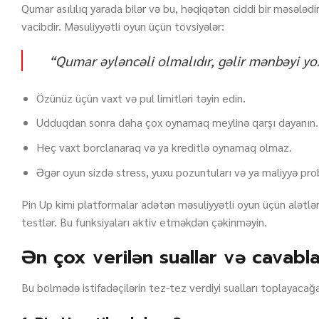
Qumar asılılıq yarada bilər və bu, həqiqətən ciddi bir məsələd
vacibdir. Məsuliyyətli oyun üçün tövsiyələr:
“Qumar əyləncəli olmalıdır, gəlir mənbəyi yo
Özünüz üçün vaxt və pul limitləri təyin edin.
Udduqdan sonra daha çox oynamaq meylinə qarşı dayanın.
Heç vaxt borclanaraq və ya kreditlə oynamaq olmaz.
Əgər oyun sizdə stress, yuxu pozuntuları və ya maliyyə probl
Pin Up kimi platformalar adətən məsuliyyətli oyun üçün alətlər t
testlər. Bu funksiyaları aktiv etməkdən çəkinməyin.
Ən çox verilən suallar və cavabl
Bu bölmədə istifadəçilərin tez-tez verdiyi sualları toplayac