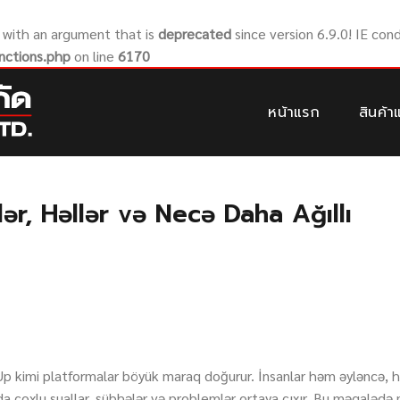
 with an argument that is
deprecated
since version 6.9.0! IE con
nctions.php
on line
6170
หน้าแรก
สินค้า
r, Həllər və Necə Daha Ağıllı
 Up kimi platformalar böyük maraq doğurur. İnsanlar həm əyləncə,
a çoxlu suallar, şübhələr və problemlər ortaya çıxır. Bu məqalədə