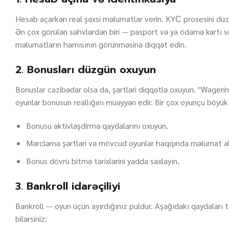
Hesab açarkən real şəxsi məlumatlar verin. KYС prosesini düz
Ən çox görülən səhvlərdən biri — pasport və ya ödəmə kartı sənə
məlumatların hamısının görünməsinə diqqət edin.
2. Bonusları düzgün oxuyun
Bonuslar cazibədar olsa da, şərtləri diqqətlə oxuyun. "Wager
oyunlar bonusun reallığını müəyyən edir. Bir çox oyunçu böyü
Bonusu aktivləşdirmə qaydalarını oxuyun.
Mərcləmə şərtləri və mövcud oyunlar haqqında məlumat al
Bonus dövrü bitmə tarixlərini yadda saxlayın.
3. Bankroll idarəçiliyi
Bankroll — oyun üçün ayırdığınız puldur. Aşağıdakı qaydalar
bilərsiniz: