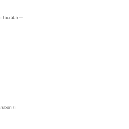
şı təcrübə —
rübənizi