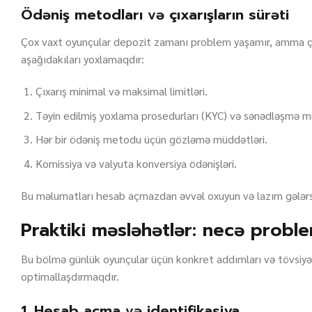
Ödəniş metodları və çıxarışların sürəti
Çox vaxt oyunçular depozit zamanı problem yaşamır, amma çıx
aşağıdakıları yoxlamaqdır:
Çıxarış minimal və maksimal limitləri.
Təyin edilmiş yoxlama prosedurları (KYC) və sənədləşmə m
Hər bir ödəniş metodu üçün gözləmə müddətləri.
Komissiya və valyuta konversiya ödənişləri.
Bu məlumatları hesab açmazdan əvvəl oxuyun və lazım gələrsə 
Praktiki məsləhətlər: necə prob
Bu bölmə günlük oyunçular üçün konkret addımları və tövsiyə
optimallaşdırmaqdır.
1. Hesab açma və identifikasiya