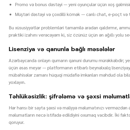
Promo və bonus dəstəyi — yeni oyunçular üçün xoş gəlmisin
Müştəri dəstəyi və çoxdilli kömək — canlı chat, e-poçt və t
Bu xüsusiyyətlər problemləri tamamilə aradan qaldırmır, amma dü
praktiki izahını verəcəyəm ki, siz özünüz üçün ən ağıllı yolu se
Lisenziya və qanunla bağlı məsələlər
Azərbaycanda onlayn qumarın qanuni durumu mürəkkəbdir; yerli 
üçün əsas meyar — platformanın etibarlı beynəlxalq lisenziyay
mübahisələr zamanı hüquqi müdafiə imkanları məhdud ola bilər. 
yoxlayın.
Təhlükəsizlik: şifrələmə və şəxsi məlumatl
Hər hansı bir sayta şəxsi və maliyyə məlumatınızı verməzdən ə
məlumatların necə istifadə edildiyini oxumaq vacibdir. İki fakto
qoruyur.