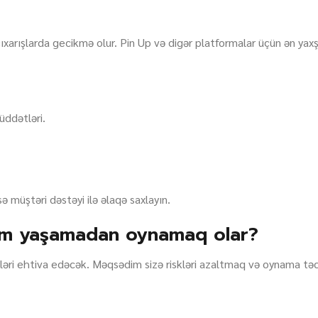
arışlarda gecikmə olur. Pin Up və digər platformalar üçün ən yax
üddətləri.
müştəri dəstəyi ilə əlaqə saxlayın.
lem yaşamadan oynamaq olar?
ləri ehtiva edəcək. Məqsədim sizə riskləri azaltmaq və oynama təc