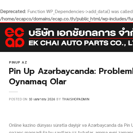
Deprecated
: Function WP_Dependencies->add_data() was called
/home/ecapco/domains/ecap.co.th/public_html/wp-includes/fu
Skip
to
content
PINUP AZ
Pin Up Azərbaycanda: Problemlə
Oynamaq Olar
POSTED ON
10 เมษายน 2026
BY
THAISHOPADMIN
Online kazino dünyası sürətlə dəyişir və Azərbaycanda da Pin
qazanc məqsədi ilə bu saytlara üz tuturlar, amma eyni zamand