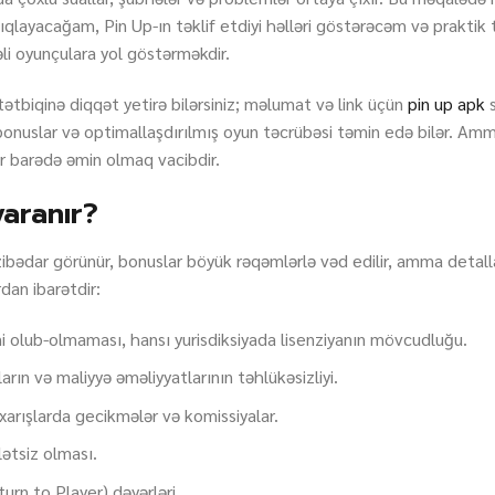
qlayacağam, Pin Up-ın təklif etdiyi həlləri göstərəcəm və praktik 
i oyunçulara yol göstərməkdir.
ətbiqinə diqqət yetirə bilərsiniz; məlumat və link üçün
pin up apk
s
iş, bonuslar və optimallaşdırılmış oyun təcrübəsi təmin edə bilər. A
ər barədə əmin olmaq vacibdir.
yaranır?
azibədar görünür, bonuslar böyük rəqəmlərlə vəd edilir, amma detal
dan ibarətdir:
uni olub-olmaması, hansı yurisdiksiyada lisenziyanın mövcudluğu.
ın və maliyyə əməliyyatlarının təhlükəsizliyi.
ıxarışlarda gecikmələr və komissiyalar.
lətsiz olması.
urn to Player) dəyərləri.