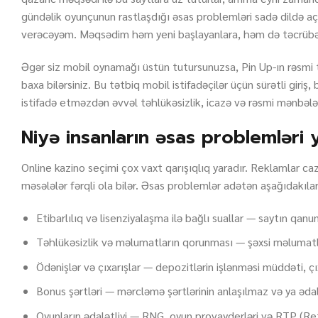
gündəlik oyunçunun rastlaşdığı əsas problemləri sadə dildə açı
verəcəyəm. Məqsədim həm yeni başlayanlara, həm də təcrübəl
Əgər siz mobil oynamağı üstün tutursunuzsa, Pin Up-ın rəsmi t
baxa bilərsiniz. Bu tətbiq mobil istifadəçilər üçün sürətli gir
istifadə etməzdən əvvəl təhlükəsizlik, icazə və rəsmi mənbəl
Niyə insanların əsas problemləri 
Online kazino seçimi çox vaxt qarışıqlıq yaradır. Reklamlar c
məsələlər fərqli ola bilər. Əsas problemlər adətən aşağıdakılar
Etibarlılıq və lisenziyalaşma ilə bağlı suallar — saytın qan
Təhlükəsizlik və məlumatların qorunması — şəxsi məlumatlar
Ödənişlər və çıxarışlar — depozitlərin işlənməsi müddəti, ç
Bonus şərtləri — mərcləmə şərtlərinin anlaşılmaz və ya əda
Oyunların ədalətliyi — RNG, oyun provayderləri və RTP (Ret