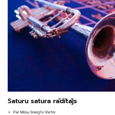
Saturu satura rādītājs
Par Mūsu Sniegto Vietni