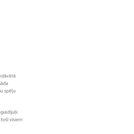
iedāvātā
Šāda
mu spēļu
guldījuši
toši visiem