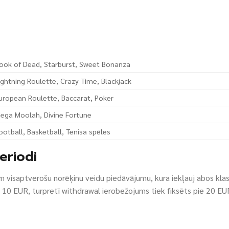
ook of Dead, Starburst, Sweet Bonanza
ightning Roulette, Crazy Time, Blackjack
uropean Roulette, Baccarat, Poker
ega Moolah, Divine Fortune
ootball, Basketball, Tenisa spēles
eriodi
m visaptverošu norēķinu veidu piedāvājumu, kura iekļauj abos klasi
10 EUR, turpretī withdrawal ierobežojums tiek fiksēts pie 20 EU