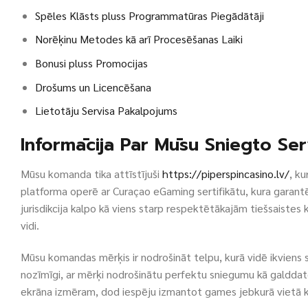
Spēles Klāsts pluss Programmatūras Piegādātāji
Norēķinu Metodes kā arī Procesēšanas Laiki
Bonusi pluss Promocijas
Drošums un Licencēšana
Lietotāju Servisa Pakalpojums
Informācija Par Mūsu Sniegto Ser
Mūsu komanda tika attīstījuši
https://piperspincasino.lv/
, k
platforma operē ar Curaçao eGaming sertifikātu, kura garantē 
jurisdikcija kalpo kā viens starp respektētākajām tiešsaiste
vidi.
Mūsu komandas mērķis ir nodrošināt telpu, kurā vidē ikviens sp
nozīmīgi, ar mērķi nodrošinātu perfektu sniegumu kā galddator
ekrāna izmēram, dod iespēju izmantot games jebkurā vietā kā 