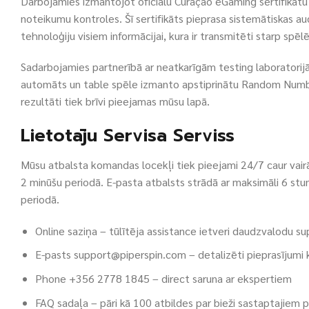
Darbojamies izmantojot oficiālu Curaçao eGaming sertifikātu
noteikumu kontroles. Šī sertifikāts pieprasa sistemātiskas a
tehnoloģiju visiem informācijai, kura ir transmitēti starp spēl
Sadarbojamies partnerībā ar neatkarīgām testing laboratorij
automāts un table spēle izmanto apstiprinātu Random Numbe
rezultāti tiek brīvi pieejamas mūsu lapā.
Lietotāju Servisa Serviss
Mūsu atbalsta komandas locekļi tiek pieejami 24/7 caur vairā
2 minūšu periodā. E-pasta atbalsts strādā ar maksimāli 6 stu
periodā.
Online saziņa – tūlītēja assistance ietveri daudzvalodu s
E-pasts support@piperspin.com – detalizēti pieprasījumi
Phone +356 2778 1845 – direct saruna ar ekspertiem
FAQ sadaļa – pāri kā 100 atbildes par bieži sastaptajiem