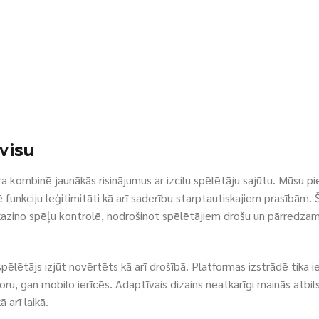
visu
ura kombinē jaunākās risinājumus ar izcilu spēlētāju sajūtu. Mūsu p
funkciju leģitimitāti kā arī saderību starptautiskajiem prasībām. 
s kazino spēļu kontrolē, nodrošinot spēlētājiem drošu un pārredza
ēlētājs izjūt novērtēts kā arī drošībā. Platformas izstrādē tika ie
u, gan mobilo ierīcēs. Adaptīvais dizains neatkarīgi mainās atbils
arī laikā.