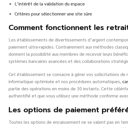
L’intérêt de la validation du espace
Critères pour sélectionner une site sûre
Comment fonctionnent les retrai
Les établissements de divertissements d’argent contempora
paiement ultra-rapides. Contrairement aux méthodes classiqu
donnent la possibilité aux membres de recevoir leurs béné
systèmes bancaires avancées et des collaborations stratégi
Cet établissement se consacre à gérer vos sollicitations de 
informatique optimisée et nos procédures automatiques,
cas
partie des opérations en moins de 30 instants. Cette céléri
authentifié et que vous utilisez une méthode conforme avec
Les options de paiement préfér
Toutes les options de encaissement ne se valent pas en te