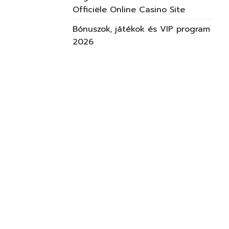
Officiële Online Casino Site
Bónuszok, játékok és VIP program
2026