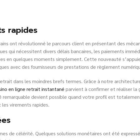
ts rapides
ins ont révolutionné le parcours client en présentant des méca
es qui nécessitent divers délais bancaires, les paiements imméd
fices en quelques moments simplement. Cette nouveauté s’appuie
ques avec des fournisseurs de prestations de règlement numériq
retrait dans les moindres brefs termes. Grâce à notre architectur
ino en ligne retrait instantané
parvient à confirmer et réaliser la
té remarquable devient possible quand votre profil est totalemen
 les virements rapides.
ées
rmes de célérité. Quelques solutions monétaires ont été expres