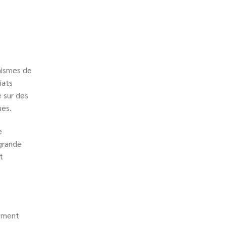
nismes de
iats
 sur des
ues.
e
 grande
t
sément