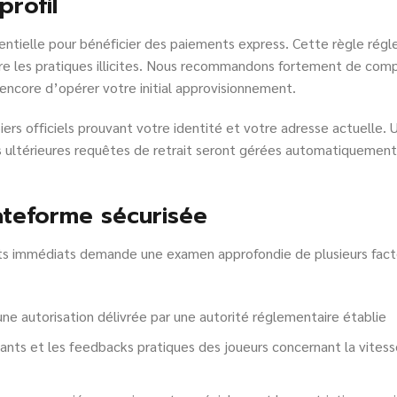
profil
entielle pour bénéficier des paiements express. Cette règle rég
re les pratiques illicites. Nous recommandons fortement de com
encore d’opérer votre initial approvisionnement.
s officiels prouvant votre identité et votre adresse actuelle. U
 ultérieures requêtes de retrait seront gérées automatiquement
ateforme sécurisée
its immédiats demande une examen approfondie de plusieurs fact
une autorisation délivrée par une autorité réglementaire établie
nts et les feedbacks pratiques des joueurs concernant la vites