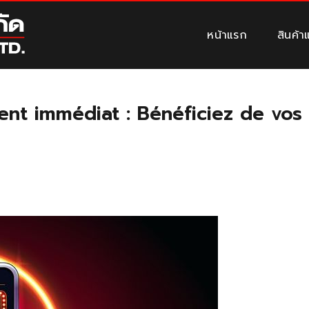
หน้าแรก
สินค้า
ent immédiat : Bénéficiez de vos