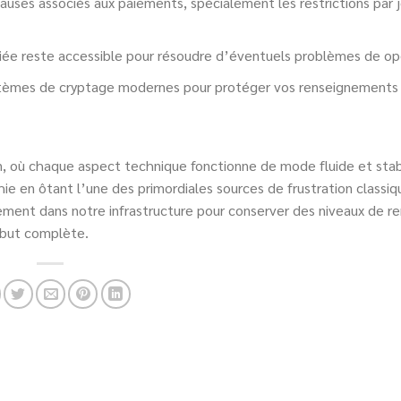
auses associés aux paiements, spécialement les restrictions par j
fiée reste accessible pour résoudre d’éventuels problèmes de op
systèmes de cryptage modernes pour protéger vos renseignements
ion, où chaque aspect technique fonctionne de mode fluide et sta
ie en ôtant l’une des primordiales sources de frustration class
rement dans notre infrastructure pour conserver des niveaux de 
e but complète.