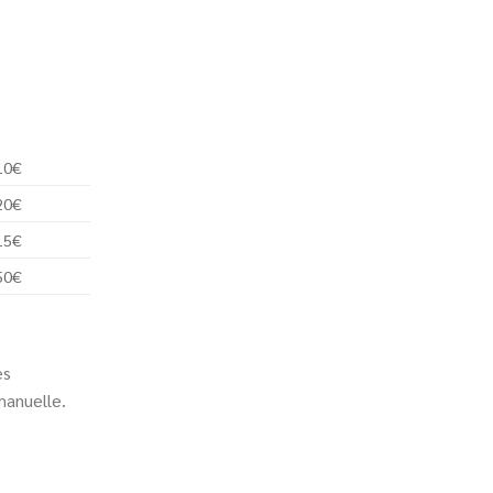
10€
20€
15€
50€
es
manuelle.