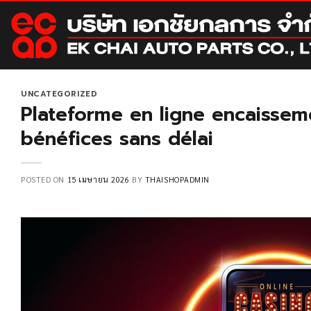
Skip
to
content
UNCATEGORIZED
Plateforme en ligne encaissem
bénéfices sans délai
POSTED ON
15 เมษายน 2026
BY
THAISHOPADMIN