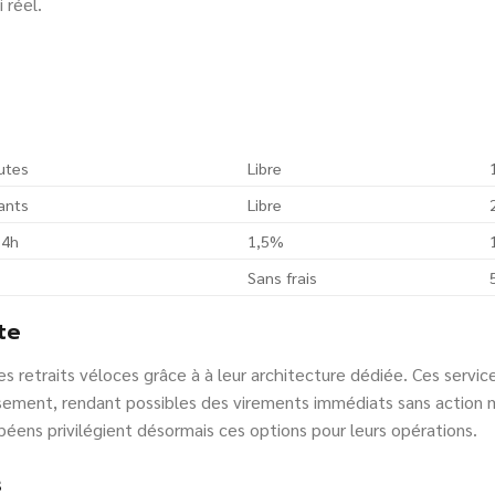
 réel.
utes
Libre
ants
Libre
24h
1,5%
Sans frais
te
retraits véloces grâce à à leur architecture dédiée. Ces servic
ssement, rendant possibles des virements immédiats sans action 
ens privilégient désormais ces options pour leurs opérations.
s