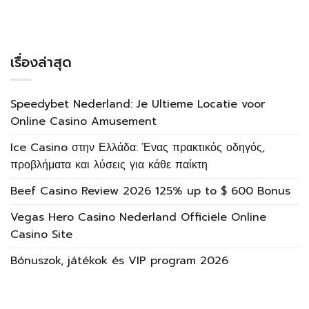
เรื่องล่าสุด
Speedybet Nederland: Je Ultieme Locatie voor
Online Casino Amusement
Ice Casino στην Ελλάδα: Ένας πρακτικός οδηγός,
προβλήματα και λύσεις για κάθε παίκτη
Beef Casino Review 2026 125% up to $ 600 Bonus
Vegas Hero Casino Nederland Officiële Online
Casino Site
Bónuszok, játékok és VIP program 2026