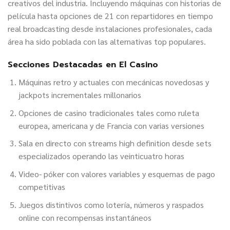
creativos del industria. Incluyendo máquinas con historias de
película hasta opciones de 21 con repartidores en tiempo
real broadcasting desde instalaciones profesionales, cada
área ha sido poblada con las alternativas top populares.
Secciones Destacadas en El Casino
Máquinas retro y actuales con mecánicas novedosas y
jackpots incrementales millonarios
Opciones de casino tradicionales tales como ruleta
europea, americana y de Francia con varias versiones
Sala en directo con streams high definition desde sets
especializados operando las veinticuatro horas
Video- póker con valores variables y esquemas de pago
competitivas
Juegos distintivos como lotería, números y raspados
online con recompensas instantáneos