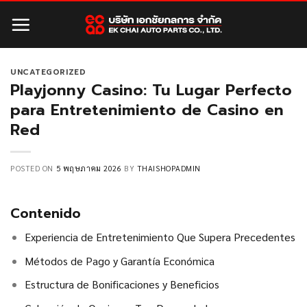
Skip
to
content
UNCATEGORIZED
Playjonny Casino: Tu Lugar Perfecto
para Entretenimiento de Casino en
Red
POSTED ON
5 พฤษภาคม 2026
BY
THAISHOPADMIN
Contenido
Experiencia de Entretenimiento Que Supera Precedentes
Métodos de Pago y Garantía Económica
Estructura de Bonificaciones y Beneficios