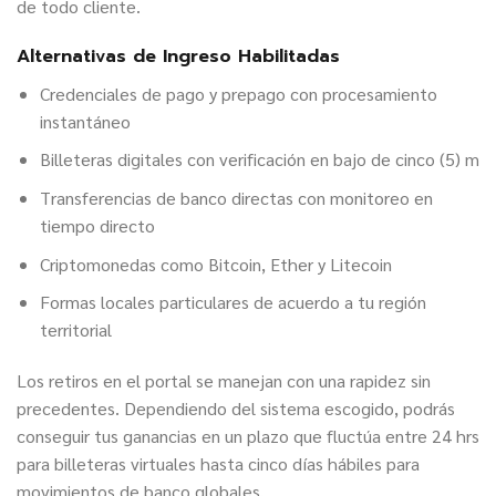
de todo cliente.
Alternativas de Ingreso Habilitadas
Credenciales de pago y prepago con procesamiento
instantáneo
Billeteras digitales con verificación en bajo de cinco (5) m
Transferencias de banco directas con monitoreo en
tiempo directo
Criptomonedas como Bitcoin, Ether y Litecoin
Formas locales particulares de acuerdo a tu región
territorial
Los retiros en el portal se manejan con una rapidez sin
precedentes. Dependiendo del sistema escogido, podrás
conseguir tus ganancias en un plazo que fluctúa entre 24 hrs
para billeteras virtuales hasta cinco días hábiles para
movimientos de banco globales.