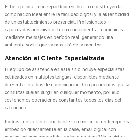
Estos opciones con repartidor en directo constituyen la
combinación ideal entre la facilidad digital y la autenticidad
de un establecimiento presencial. Profesionales
capacitados administran toda ronda mientras comunicas
mediante mensajes en período real, generando una
ambiente social que va más allá de la monitor.
Atención al Cliente Especializada
El equipo de asistencia en este sitio incluye especialistas
calificados en múltiples lenguas, disponibles mediante
diferentes medios de comunicación. Comprendemos que las
consultas suelen surgir en cualquier momento, por ello
sostenemos operaciones constantes todos los días del
calendario.
Podrás contactarnos mediante comunicación en tiempo real
embebido directamente en la base, email digital con
contestaciones prometidas en bajo de dos (2) h, o visitar