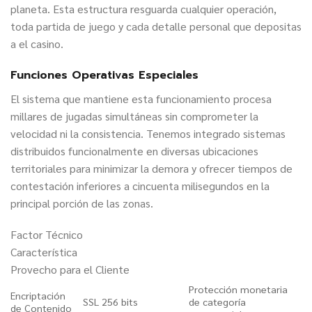
planeta. Esta estructura resguarda cualquier operación,
toda partida de juego y cada detalle personal que depositas
a el casino.
Funciones Operativas Especiales
El sistema que mantiene esta funcionamiento procesa
millares de jugadas simultáneas sin comprometer la
velocidad ni la consistencia. Tenemos integrado sistemas
distribuidos funcionalmente en diversas ubicaciones
territoriales para minimizar la demora y ofrecer tiempos de
contestación inferiores a cincuenta milisegundos en la
principal porción de las zonas.
Factor Técnico
Característica
Provecho para el Cliente
Protección monetaria
Encriptación
SSL 256 bits
de categoría
de Contenido