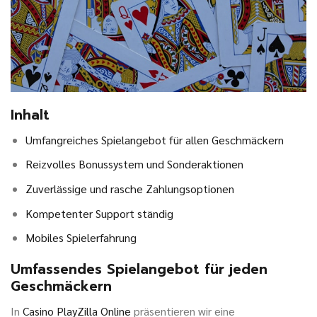
Inhalt
Umfangreiches Spielangebot für allen Geschmäckern
Reizvolles Bonussystem und Sonderaktionen
Zuverlässige und rasche Zahlungsoptionen
Kompetenter Support ständig
Mobiles Spielerfahrung
Umfassendes Spielangebot für jeden
Geschmäckern
In
Casino PlayZilla Online
präsentieren wir eine