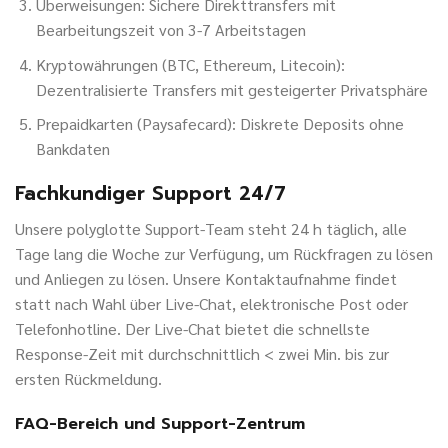
Überweisungen: Sichere Direkttransfers mit
Bearbeitungszeit von 3-7 Arbeitstagen
Kryptowährungen (BTC, Ethereum, Litecoin):
Dezentralisierte Transfers mit gesteigerter Privatsphäre
Prepaidkarten (Paysafecard): Diskrete Deposits ohne
Bankdaten
Fachkundiger Support 24/7
Unsere polyglotte Support-Team steht 24 h täglich, alle
Tage lang die Woche zur Verfügung, um Rückfragen zu lösen
und Anliegen zu lösen. Unsere Kontaktaufnahme findet
statt nach Wahl über Live-Chat, elektronische Post oder
Telefonhotline. Der Live-Chat bietet die schnellste
Response-Zeit mit durchschnittlich < zwei Min. bis zur
ersten Rückmeldung.
FAQ-Bereich und Support-Zentrum