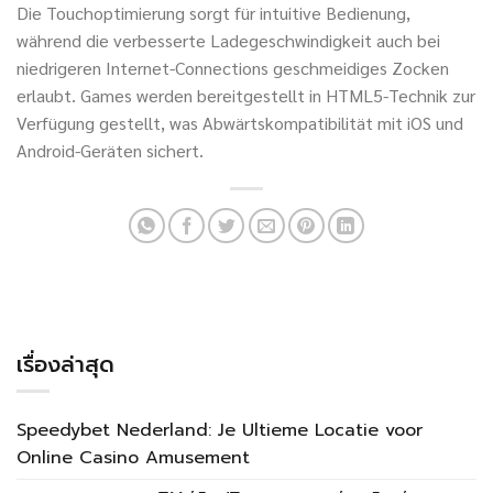
Die Touchoptimierung sorgt für intuitive Bedienung,
während die verbesserte Ladegeschwindigkeit auch bei
niedrigeren Internet-Connections geschmeidiges Zocken
erlaubt. Games werden bereitgestellt in HTML5-Technik zur
Verfügung gestellt, was Abwärtskompatibilität mit iOS und
Android-Geräten sichert.
เรื่องล่าสุด
Speedybet Nederland: Je Ultieme Locatie voor
Online Casino Amusement