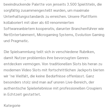
beeindruckende Palette von jenseits 3.500 Spieltiteln, die
sorgfältig zusammengestellt wurden, um maximale
Unterhaltungsstandards zu erreichen. Unsere Plattform
kollaboriert mit über als 60 renommierten
Softwareanbietern kooperativ, darunter Branchenführer wie
NetEntertainment, Microgaming Systems, Evolution Gaming
und Pragmatic.
Die Spielsammlung teilt sich in verschiedene Rubriken,
damit Nutzer problemlos ihre bevorzugten Genres
entdecken vermögen. Von traditionellen Slots bis heran zu
modernen Video Slots mit fortschrittlichen Jackpots bieten
wir ‘ne Vielfalt, die keine Bedürfnisse offenlässt. Ganz
besonders stolz sind man auf unsren Live-Bereich, der
authentische Spielerlebnisse mit professionellen Croupiers
in Echtzeit gestattet.
Kategorie