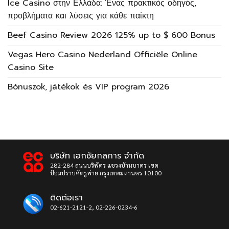
Ice Casino στην Ελλάδα: Ένας πρακτικός οδηγός,
προβλήματα και λύσεις για κάθε παίκτη
Beef Casino Review 2026 125% up to $ 600 Bonus
Vegas Hero Casino Nederland Officiële Online
Casino Site
Bónuszok, játékok és VIP program 2026
บริษัท เอกชัยกลการ จำกัด
282-284 ถนนบริพัตร แขวงบ้านบาตร เขต
ป้อมปราบศัตรูพ่าย กรุงเทพมหานคร 10100
ติดต่อเรา
02-621-2121-2
,
02-226-0234-6