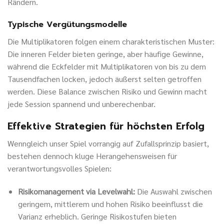
Rändern.
Typische Vergütungsmodelle
Die Multiplikatoren folgen einem charakteristischen Muster:
Die inneren Felder bieten geringe, aber häufige Gewinne,
während die Eckfelder mit Multiplikatoren von bis zu dem
Tausendfachen locken, jedoch äußerst selten getroffen
werden. Diese Balance zwischen Risiko und Gewinn macht
jede Session spannend und unberechenbar.
Effektive Strategien für höchsten Erfolg
Wenngleich unser Spiel vorrangig auf Zufallsprinzip basiert,
bestehen dennoch kluge Herangehensweisen für
verantwortungsvolles Spielen:
Risikomanagement via Levelwahl:
Die Auswahl zwischen
geringem, mittlerem und hohen Risiko beeinflusst die
Varianz erheblich. Geringe Risikostufen bieten