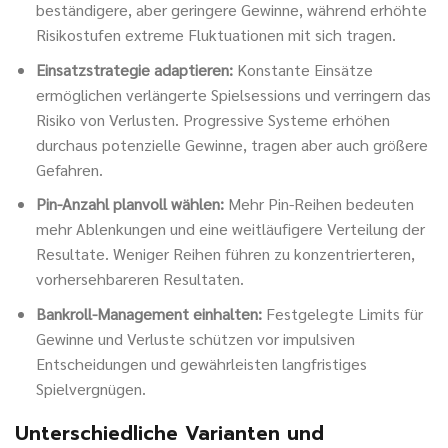
beständigere, aber geringere Gewinne, während erhöhte
Risikostufen extreme Fluktuationen mit sich tragen.
Einsatzstrategie adaptieren:
Konstante Einsätze
ermöglichen verlängerte Spielsessions und verringern das
Risiko von Verlusten. Progressive Systeme erhöhen
durchaus potenzielle Gewinne, tragen aber auch größere
Gefahren.
Pin-Anzahl planvoll wählen:
Mehr Pin-Reihen bedeuten
mehr Ablenkungen und eine weitläufigere Verteilung der
Resultate. Weniger Reihen führen zu konzentrierteren,
vorhersehbareren Resultaten.
Bankroll-Management einhalten:
Festgelegte Limits für
Gewinne und Verluste schützen vor impulsiven
Entscheidungen und gewährleisten langfristiges
Spielvergnügen.
Unterschiedliche Varianten und