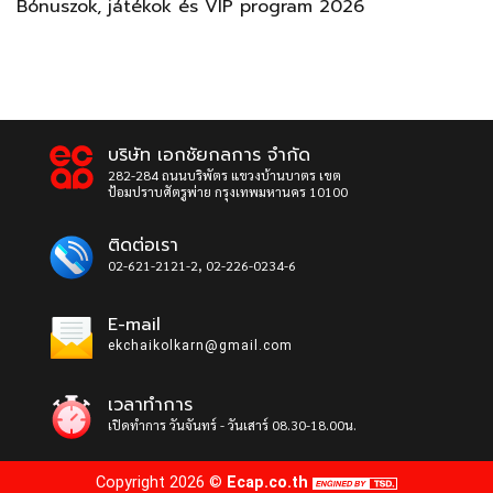
Bónuszok, játékok és VIP program 2026
บริษัท เอกชัยกลการ จำกัด
282-284 ถนนบริพัตร แขวงบ้านบาตร เขต
ป้อมปราบศัตรูพ่าย กรุงเทพมหานคร 10100
ติดต่อเรา
02-621-2121-2
,
02-226-0234-6
E-mail
ekchaikolkarn@gmail.com
เวลาทำการ
เปิดทำการ วันจันทร์ - วันเสาร์ 08.30-18.00น.
Copyright 2026 ©
Ecap.co.th