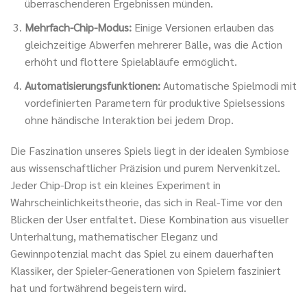
überraschenderen Ergebnissen münden.
Mehrfach-Chip-Modus:
Einige Versionen erlauben das
gleichzeitige Abwerfen mehrerer Bälle, was die Action
erhöht und flottere Spielabläufe ermöglicht.
Automatisierungsfunktionen:
Automatische Spielmodi mit
vordefinierten Parametern für produktive Spielsessions
ohne händische Interaktion bei jedem Drop.
Die Faszination unseres Spiels liegt in der idealen Symbiose
aus wissenschaftlicher Präzision und purem Nervenkitzel.
Jeder Chip-Drop ist ein kleines Experiment in
Wahrscheinlichkeitstheorie, das sich in Real-Time vor den
Blicken der User entfaltet. Diese Kombination aus visueller
Unterhaltung, mathematischer Eleganz und
Gewinnpotenzial macht das Spiel zu einem dauerhaften
Klassiker, der Spieler-Generationen von Spielern fasziniert
hat und fortwährend begeistern wird.