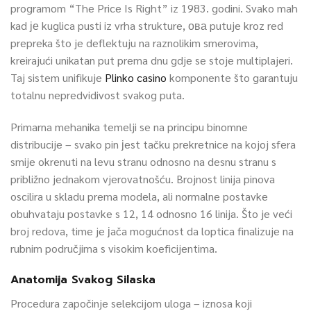
programom “The Price Is Right” iz 1983. godini. Svako mah
kad је kuglica pusti iz vrha strukture, ова putuje kroz red
prepreka što je deflektuju na raznolikim smerovima,
kreirajući unikatan put prema dnu gdje se stoje multiplajeri.
Taj sistem unifikuje
Plinko casino
komponente što garantuju
totalnu nepredvidivost svakog puta.
Primarna mehanika temelji se na principu binomne
distribucije – svako pin јest tačku prekretnice na kojoj sfera
smije okrenuti na levu stranu odnosno na desnu stranu s
približno jednakom vjerovatnošću. Brojnost linija pinova
oscilira u skladu prema modela, ali normalne postavke
obuhvataju postavke s 12, 14 odnosno 16 linija. Što je veći
broj redova, time je јača mogućnost da loptica finalizuje na
rubnim područjima s visokim koeficijentima.
Anatomija Svakog Silaska
Procedura započinje selekcijom uloga – iznosa koji