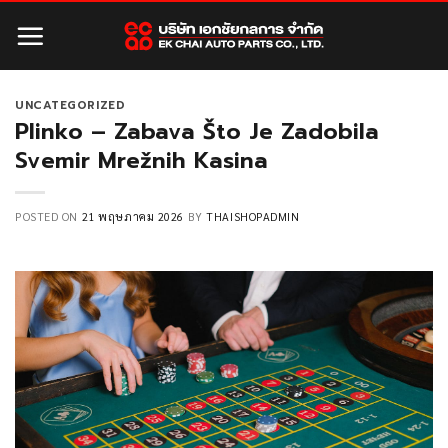
Skip
to
content
UNCATEGORIZED
Plinko – Zabava Što Je Zadobila
Svemir Mrežnih Kasina
POSTED ON
21 พฤษภาคม 2026
BY
THAISHOPADMIN