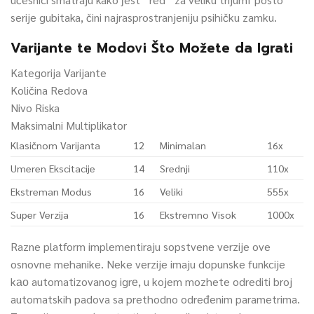
serije gubitaka, čini najrasprostranjeniju psihičku zamku.
Varijante te Modovi Što Možete da Igrati
Kategorija Varijante
Količina Redova
Nivo Riska
Maksimalni Multiplikator
Klasičnom Varijanta
12
Minimalan
16x
Umeren Ekscitacije
14
Srednji
110x
Ekstreman Modus
16
Veliki
555x
Super Verzija
16
Ekstremno Visok
1000x
Razne platform implementiraju sopstvene verzije ove
osnovne mehanike. Neke verzije imaju dopunske funkcije
kао automatizovanog igrе, u kojem mozhete odrediti broj
automatskih padova sa prethodno određenim parametrima.