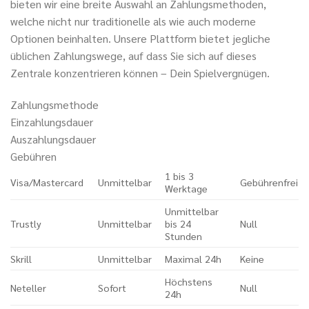
bieten wir eine breite Auswahl an Zahlungsmethoden,
welche nicht nur traditionelle als wie auch moderne
Optionen beinhalten. Unsere Plattform bietet jegliche
üblichen Zahlungswege, auf dass Sie sich auf dieses
Zentrale konzentrieren können – Dein Spielvergnügen.
Zahlungsmethode
Einzahlungsdauer
Auszahlungsdauer
Gebühren
1 bis 3
Visa/Mastercard
Unmittelbar
Gebührenfrei
Werktage
Unmittelbar
Trustly
Unmittelbar
bis 24
Null
Stunden
Skrill
Unmittelbar
Maximal 24h
Keine
Höchstens
Neteller
Sofort
Null
24h