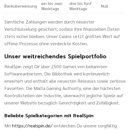
ein bis zwei
drei bis fünf
Banküberweisung
Null
Werktage
Werktage
Sämtliche Zahlungen werden durch neuester
Verschlüsselung gesichert, sodass Ihre finanziellen Daten
stets sicher bleiben. Unser Casino setzt größten Wert auf
offene Prozesse ohne verdeckte Kosten.
Unser weitreichendes Spielportfolio
RealSpin zeigt Dir über 2500 Games von bekannten
Softwareanbietern. Die Bibliothek wird kontinuierlich
erweitert und enthält alle neuesten Releases sowie zeitlose
Favoriten. Die Malta Gaming Authority, eine der härtesten
Kontrollstellen der Industrie, überwacht jegliche Spiele auf
unserer Website bezüglich Gerechtigkeit und Zufälligkeit.
Beliebte Spielkategorien mit RealSpin
Mit
https://realspin.de/
entdecken Du unsere sorgfältig