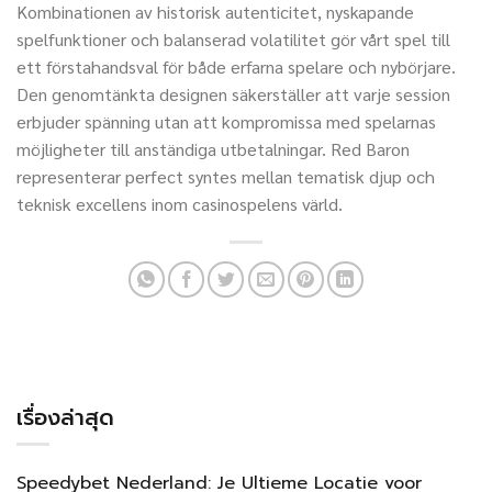
Kombinationen av historisk autenticitet, nyskapande
spelfunktioner och balanserad volatilitet gör vårt spel till
ett förstahandsval för både erfarna spelare och nybörjare.
Den genomtänkta designen säkerställer att varje session
erbjuder spänning utan att kompromissa med spelarnas
möjligheter till anständiga utbetalningar. Red Baron
representerar perfect syntes mellan tematisk djup och
teknisk excellens inom casinospelens värld.
เรื่องล่าสุด
Speedybet Nederland: Je Ultieme Locatie voor