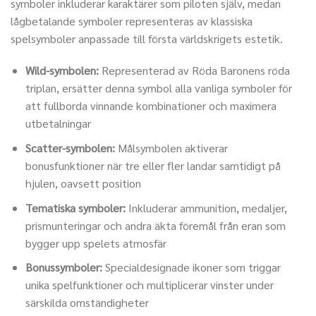
symboler inkluderar karaktärer som piloten själv, medan
lågbetalande symboler representeras av klassiska
spelsymboler anpassade till första världskrigets estetik.
Wild-symbolen:
Representerad av Röda Baronens röda
triplan, ersätter denna symbol alla vanliga symboler för
att fullborda vinnande kombinationer och maximera
utbetalningar
Scatter-symbolen:
Målsymbolen aktiverar
bonusfunktioner när tre eller fler landar samtidigt på
hjulen, oavsett position
Tematiska symboler:
Inkluderar ammunition, medaljer,
prismunteringar och andra äkta föremål från eran som
bygger upp spelets atmosfär
Bonussymboler:
Specialdesignade ikoner som triggar
unika spelfunktioner och multiplicerar vinster under
särskilda omständigheter