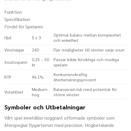
Funktion
Specifikation
Fördel för Spelaren
Optimal balans mellan komplexitet
Hjul
5 x 3
och enkelhet
Vinstvägar
243
Fler möjligheter till vinster varje snurr
0.25 – 50
Passar både försiktiga och modiga
Insatsspann
kr
spelare
Konkurrenskraftig
RTP
96.1%
återbetalningsprocent
Medium-
Balanserad risk med potential för
Volatilitet
hög
större vinster
Symboler och Utbetalningar
Vårt spel innehåller noggrant utformade symboler som
återspeglar flygartemat med precision. Högbetalande