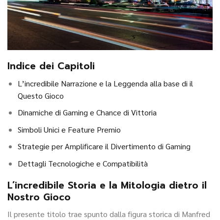
Indice dei Capitoli
L’incredibile Narrazione e la Leggenda alla base di il
Questo Gioco
Dinamiche di Gaming e Chance di Vittoria
Simboli Unici e Feature Premio
Strategie per Amplificare il Divertimento di Gaming
Dettagli Tecnologiche e Compatibilità
L’incredibile Storia e la Mitologia dietro il
Nostro Gioco
Il presente titolo trae spunto dalla figura storica di Manfred