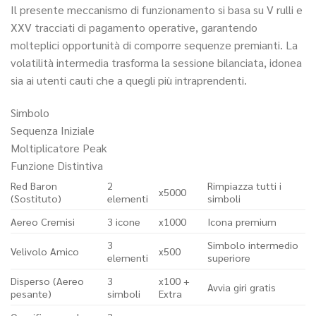
Il presente meccanismo di funzionamento si basa su V rulli e
XXV tracciati di pagamento operative, garantendo
molteplici opportunità di comporre sequenze premianti. La
volatilità intermedia trasforma la sessione bilanciata, idonea
sia ai utenti cauti che a quegli più intraprendenti.
Simbolo
Sequenza Iniziale
Moltiplicatore Peak
Funzione Distintiva
Red Baron
2
Rimpiazza tutti i
x5000
(Sostituto)
elementi
simboli
Aereo Cremisi
3 icone
x1000
Icona premium
3
Simbolo intermedio
Velivolo Amico
x500
elementi
superiore
Disperso (Aereo
3
x100 +
Avvia giri gratis
pesante)
simboli
Extra