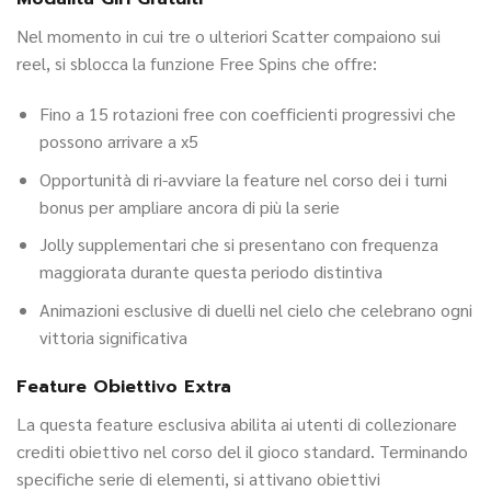
Nel momento in cui tre o ulteriori Scatter compaiono sui
reel, si sblocca la funzione Free Spins che offre:
Fino a 15 rotazioni free con coefficienti progressivi che
possono arrivare a x5
Opportunità di ri-avviare la feature nel corso dei i turni
bonus per ampliare ancora di più la serie
Jolly supplementari che si presentano con frequenza
maggiorata durante questa periodo distintiva
Animazioni esclusive di duelli nel cielo che celebrano ogni
vittoria significativa
Feature Obiettivo Extra
La questa feature esclusiva abilita ai utenti di collezionare
crediti obiettivo nel corso del il gioco standard. Terminando
specifiche serie di elementi, si attivano obiettivi