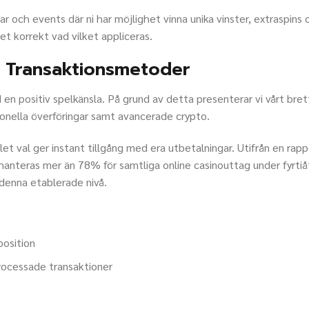
r och events där ni har möjlighet vinna unika vinster, extraspins 
et korrekt vad vilket appliceras.
 Transaktionsmetoder
 en positiv spelkänsla. På grund av detta presenterar vi vårt bre
onella överföringar samt avancerade crypto.
et val ger instant tillgång med era utbetalningar. Utifrån en rapp
hanteras mer än 78% för samtliga online casinouttag under fyrti
 denna etablerade nivå.
position
rocessade transaktioner