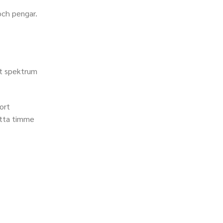
och pengar.
tt spektrum
ort
åtta timme