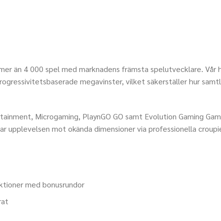
e mer än 4 000 spel med marknadens främsta spelutvecklare. Vår
progressivitetsbaserade megavinster, vilket säkerställer hur samtl
ertainment, Microgaming, PlaynGO GO samt Evolution Gaming Gamin
 tar upplevelsen mot okända dimensioner via professionella croup
ktioner med bonusrundor
rat