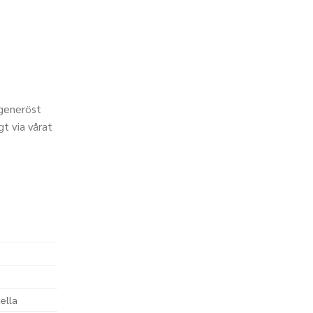
 generöst
t via vårat
uella