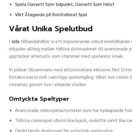
Spela Oavsett Som tidpunkt, Oavsett Som Helst
Vårt Åtagande på Kontrollerat Spel
Vårat Unika Spelutbud
I
sida
tillhandahåller vi ett imponerande utbud innehålland
erbjuder allting mellan tidlösa slotmaskiner till avancerade 
upptäcker alternativ som stämmer med spelarens smak.
Vi jobbar tillsammans med elitutvecklare inklusive Net Ent
försäkra bästa nivå i samtliga spelomgång. Vårat live casino
streamas genom live i erkända studior.
Omtyckta Speltyper
Avancerade videospelautomater som har nyskapande fun
Tidlösa casinospel såsom blackjack, roulette samt Bacca
Direktsända dealerspel för autentisk upplevelse