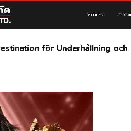
หน้าแรก
สินค้า
Destination för Underhållning och