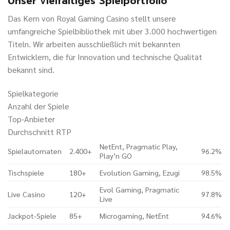
Unser vielfältiges Spielportfolio
Das Kern von Royal Gaming Casino stellt unsere
umfangreiche Spielbibliothek mit über 3.000 hochwertigen
Titeln. Wir arbeiten ausschließlich mit bekannten
Entwicklern, die für Innovation und technische Qualität
bekannt sind.
Spielkategorie
Anzahl der Spiele
Top-Anbieter
Durchschnitt RTP
NetEnt, Pragmatic Play,
Spielautomaten
2.400+
96.2%
Play’n GO
Tischspiele
180+
Evolution Gaming, Ezugi
98.5%
Evol Gaming, Pragmatic
Live Casino
120+
97.8%
Live
Jackpot-Spiele
85+
Microgaming, NetEnt
94.6%