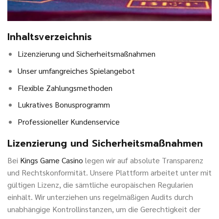
Inhaltsverzeichnis
Lizenzierung und Sicherheitsmaßnahmen
Unser umfangreiches Spielangebot
Flexible Zahlungsmethoden
Lukratives Bonusprogramm
Professioneller Kundenservice
Lizenzierung und Sicherheitsmaßnahmen
Bei
Kings Game Casino
legen wir auf absolute Transparenz
und Rechtskonformität. Unsere Plattform arbeitet unter mit
gültigen Lizenz, die sämtliche europäischen Regularien
einhält. Wir unterziehen uns regelmäßigen Audits durch
unabhängige Kontrollinstanzen, um die Gerechtigkeit der