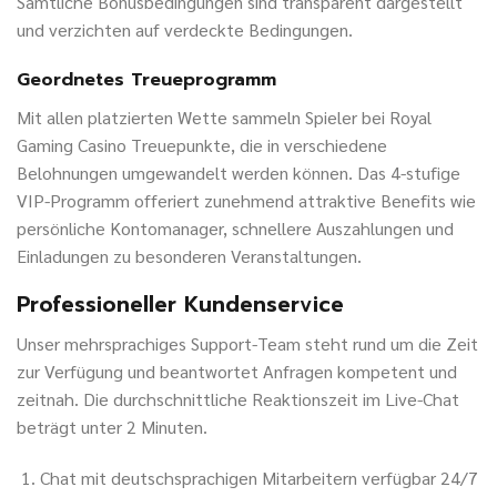
Sämtliche Bonusbedingungen sind transparent dargestellt
und verzichten auf verdeckte Bedingungen.
Geordnetes Treueprogramm
Mit allen platzierten Wette sammeln Spieler bei Royal
Gaming Casino Treuepunkte, die in verschiedene
Belohnungen umgewandelt werden können. Das 4-stufige
VIP-Programm offeriert zunehmend attraktive Benefits wie
persönliche Kontomanager, schnellere Auszahlungen und
Einladungen zu besonderen Veranstaltungen.
Professioneller Kundenservice
Unser mehrsprachiges Support-Team steht rund um die Zeit
zur Verfügung und beantwortet Anfragen kompetent und
zeitnah. Die durchschnittliche Reaktionszeit im Live-Chat
beträgt unter 2 Minuten.
Chat mit deutschsprachigen Mitarbeitern verfügbar 24/7