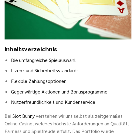
Inhaltsverzeichnis
Die umfangreiche Spielauswahl
Lizenz und Sicherheitsstandards
Flexible Zahlungsoptionen
Gegenwärtige Aktionen und Bonusprogramme
Nutzerfreundlichkeit und Kundenservice
Bei
Slot Bunny
verstehen wir uns selbst als zeitgemäßes
Online-Casino, welches höchste Anforderungen an Qualität,
Fairness und Spielfreude erfüllt. Das Portfolio wurde