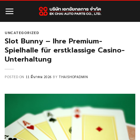
Skip
to
content
UNCATEGORIZED
Slot Bunny – Ihre Premium-
Spielhalle für erstklassige Casino-
Unterhaltung
POSTED ON
11 มีนาคม 2026
BY
THAISHOPADMIN