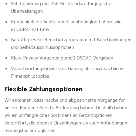
SSL-Codierung mit 256-Bit-Standard für jegliche
Überweisungen
Kontinuierliche Audits durch unabhängige Labore wie
eCOGRA-Institute
Bestätigtes Spielerschutzprogramm mit Beschränkungen
und Selbstausschlussoptionen
Klare Privacy-Vorgaben gemäß DSGVO-Vorgaben
Verantwortungsbewusstes Gaming als hauptsächliche
Firmenphilosophie
Flexible Zahlungsoptionen
Wir erkennen, dass rasche und abgesicherte Vorgänge für
unsere Kunden höchste Bedeutung haben. Deshalb haben
wir ein umfangreiches Sortiment an Bezahloptionen
eingeführt, die ebenso Einzahlungen als auch Abhebungen
reibungslos ermöglichen.