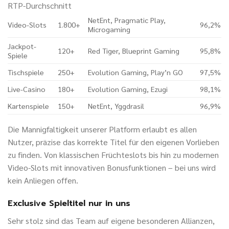
RTP-Durchschnitt
NetEnt, Pragmatic Play,
Video-Slots
1.800+
96,2%
Microgaming
Jackpot-
120+
Red Tiger, Blueprint Gaming
95,8%
Spiele
Tischspiele
250+
Evolution Gaming, Play’n GO
97,5%
Live-Casino
180+
Evolution Gaming, Ezugi
98,1%
Kartenspiele
150+
NetEnt, Yggdrasil
96,9%
Die Mannigfaltigkeit unserer Platform erlaubt es allen
Nutzer, präzise das korrekte Titel für den eigenen Vorlieben
zu finden. Von klassischen Früchteslots bis hin zu modernen
Video-Slots mit innovativen Bonusfunktionen – bei uns wird
kein Anliegen offen.
Exclusive Spieltitel nur in uns
Sehr stolz sind das Team auf eigene besonderen Allianzen,