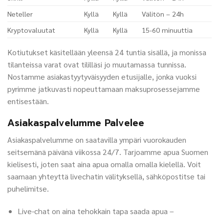
Neteller
Kyllä
Kyllä
Välitön – 24h
Kryptovaluutat
Kyllä
Kyllä
15-60 minuuttia
Kotiutukset käsitellään yleensä 24 tuntia sisällä, ja monissa
tilanteissa varat ovat tililläsi jo muutamassa tunnissa.
Nostamme asiakastyytyväisyyden etusijalle, jonka vuoksi
pyrimme jatkuvasti nopeuttamaan maksuprosessejamme
entisestään.
Asiakaspalvelumme Palvelee
Asiakaspalvelumme on saatavilla ympäri vuorokauden
seitsemänä päivänä viikossa 24/7. Tarjoamme apua Suomen
kielisesti, joten saat aina apua omalla omalla kielellä. Voit
saamaan yhteyttä livechatin välityksellä, sähköpostitse tai
puhelimitse.
Live-chat on aina tehokkain tapa saada apua –