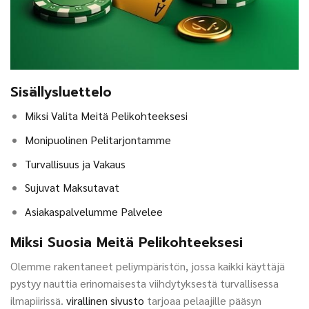
Sisällysluettelo
Miksi Valita Meitä Pelikohteeksesi
Monipuolinen Pelitarjontamme
Turvallisuus ja Vakaus
Sujuvat Maksutavat
Asiakaspalvelumme Palvelee
Miksi Suosia Meitä Pelikohteeksesi
Olemme rakentaneet peliympäristön, jossa kaikki käyttäjä
pystyy nauttia erinomaisesta viihdytyksestä turvallisessa
ilmapiirissä.
virallinen sivusto
tarjoaa pelaajille pääsyn