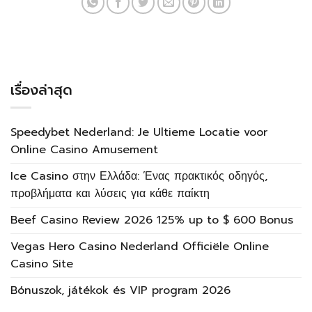
เรื่องล่าสุด
Speedybet Nederland: Je Ultieme Locatie voor
Online Casino Amusement
Ice Casino στην Ελλάδα: Ένας πρακτικός οδηγός,
προβλήματα και λύσεις για κάθε παίκτη
Beef Casino Review 2026 125% up to $ 600 Bonus
Vegas Hero Casino Nederland Officiële Online
Casino Site
Bónuszok, játékok és VIP program 2026