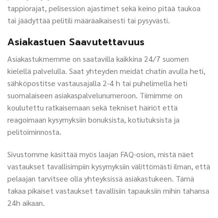
tappiorajat, pelisession ajastimet sekä keino pitää taukoa
tai jäädyttää pelitili määräaikaisesti tai pysyvästi.
Asiakastuen Saavutettavuus
Asiakastukmemme on saatavilla kaikkina 24/7 suomen
kielellä palvelulla. Saat yhteyden meidät chatin avulla heti,
sähköpostitse vastausajalla 2-4 h tai puhelimella heti
suomalaiseen asiakaspalvelunumeroon. Tiimimme on
koulutettu ratkaisemaan sekä tekniset häiriöt että
reagoimaan kysymyksiin bonuksista, kotiutuksista ja
pelitoiminnosta.
Sivustomme käsittää myös laajan FAQ-osion, mistä näet
vastaukset tavallisimpiin kysymyksiin välittömästi ilman, että
pelaajan tarvitsee olla yhteyksissä asiakastukeen. Tämä
takaa pikaiset vastaukset tavallisiin tapauksiin mihin tahansa
24h aikaan.