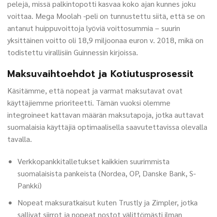
pelejä, missä palkintopotti kasvaa koko ajan kunnes joku
voittaa. Mega Moolah -peli on tunnustettu siitä, että se on
antanut huippuvoittoja lyöviä voittosummia – suurin
yksittäinen voitto oli 18,9 miljoonaa euron v. 2018, mikä on
todistettu virallisiin Guinnessin kirjoissa.
Maksuvaihtoehdot ja Kotiutusprosessit
Käsitämme, että nopeat ja varmat maksutavat ovat
käyttäjiemme prioriteetti. Tämän vuoksi olemme
integroineet kattavan määrän maksutapoja, jotka auttavat
suomalaisia käyttäjiä optimaalisella saavutettavissa olevalla
tavalla.
Verkkopankkitalletukset kaikkien suurimmista
suomalaisista pankeista (Nordea, OP, Danske Bank, S-
Pankki)
Nopeat maksuratkaisut kuten Trustly ja Zimpler, jotka
sallivat siirrot ja nopeat nostot välittömästi ilman