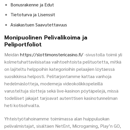
Bonusrakenne ja Edut
Tietoturva ja Lisenssit
Asiakastuen Saavutettavuus
Monipuolinen Pelivalikoima ja
Peliportfoliot
Meidän
https://slottimonstericasino.fi/
-sivustolla toimii yli
kolmetuhattaviisisataa vaihtoehtoista pelituotetta, mitkä
on lajiteltu helppoihin kategorioihin pelaajien löytäessä
suosikkinsa helposti. Pelitarjontamme kattaa vanhoja
hedelmäslotteja, moderneja videokolikkopeleillä
varusteltuja slotteja sekä live-kasinon pöytäpelejä, missä
todelliset jakajat tarjoavat autenttisen kasinotunnelman
heti kotisohvalta.
Yhteistyötahoinamme toimimassa alan huippuluokan
pelivalmistajat, sisältäen NetEnt, Microgaming, Play’n GO,