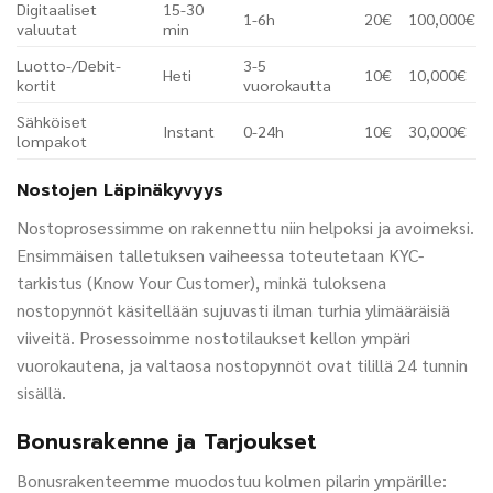
Digitaaliset
15-30
1-6h
20€
100,000€
valuutat
min
Luotto-/Debit-
3-5
Heti
10€
10,000€
kortit
vuorokautta
Sähköiset
Instant
0-24h
10€
30,000€
lompakot
Nostojen Läpinäkyvyys
Nostoprosessimme on rakennettu niin helpoksi ja avoimeksi.
Ensimmäisen talletuksen vaiheessa toteutetaan KYC-
tarkistus (Know Your Customer), minkä tuloksena
nostopynnöt käsitellään sujuvasti ilman turhia ylimääräisiä
viiveitä. Prosessoimme nostotilaukset kellon ympäri
vuorokautena, ja valtaosa nostopynnöt ovat tilillä 24 tunnin
sisällä.
Bonusrakenne ja Tarjoukset
Bonusrakenteemme muodostuu kolmen pilarin ympärille: