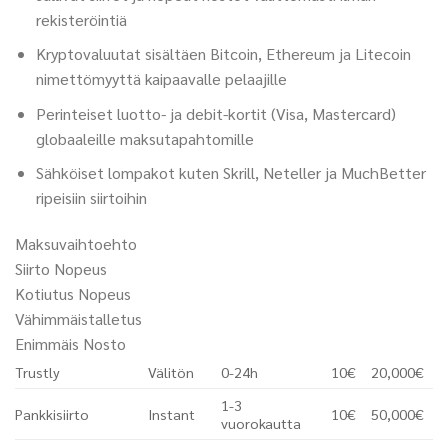
rekisteröintiä
Kryptovaluutat sisältäen Bitcoin, Ethereum ja Litecoin
nimettömyyttä kaipaavalle pelaajille
Perinteiset luotto- ja debit-kortit (Visa, Mastercard)
globaaleille maksutapahtomille
Sähköiset lompakot kuten Skrill, Neteller ja MuchBetter
ripeisiin siirtoihin
Maksuvaihtoehto
Siirto Nopeus
Kotiutus Nopeus
Vähimmäistalletus
Enimmäis Nosto
Trustly
Välitön
0-24h
10€
20,000€
1-3
Pankkisiirto
Instant
10€
50,000€
vuorokautta