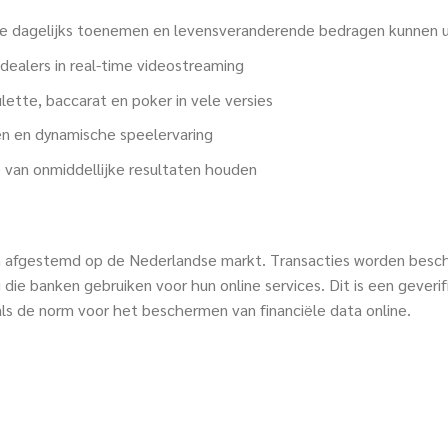
ie dagelijks toenemen en levensveranderende bedragen kunnen u
ealers in real-time videostreaming
ulette, baccarat en poker in vele versies
en en dynamische speelervaring
 van onmiddellijke resultaten houden
jn afgestemd op de Nederlandse markt. Transacties worden bes
die banken gebruiken voor hun online services. Dit is een geverifi
ls de norm voor het beschermen van financiële data online.