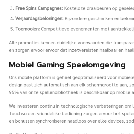
Free Spins Campagnes:
Kosteloze draaibeuren op geselec
Verjaardagsbeloningen:
Bijzondere geschenken en belonin
Toernooien:
Competitieve evenementen met aantrekkelijk
Alle promoties kennen duidelijke voorwaarden die transparan
en zorgen ervoor ervoor dat inzetvereisten haalbaar en haalb
Mobiel Gaming Speelomgeving
Ons mobile platform is geheel geoptimaliseerd voor mobiele
design past zich automatisch aan elk schermgrootte aan, z
95% van onze spellenbibliotheek is beschikbaar op mobile ap
We investeren continu in technologische verbeteringen om l
Touchscreen-vriendelijke bediening zorgen ervoor het spel
en bonussen synchroniseren naadloos over elke devices, zoda