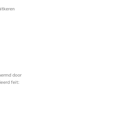
itkeren
chermd door
eerd feit: