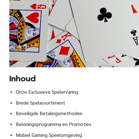
Inhoud
Onze Exclusieve Spelervaring
Brede Spelassortiment
Beveiligde Betalingsmethoden
Beloningsprogramma en Promoties
Mobiel Gaming Speelomgeving