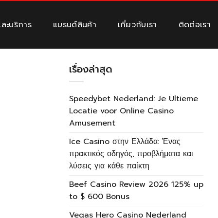
และบริการ
แบรนด์สินค้า
เกี่ยวกับเรา
ติดต่อเรา
เรื่องล่าสุด
Speedybet Nederland: Je Ultieme
Locatie voor Online Casino
Amusement
Ice Casino στην Ελλάδα: Ένας
πρακτικός οδηγός, προβλήματα και
λύσεις για κάθε παίκτη
Beef Casino Review 2026 125% up
to $ 600 Bonus
Vegas Hero Casino Nederland