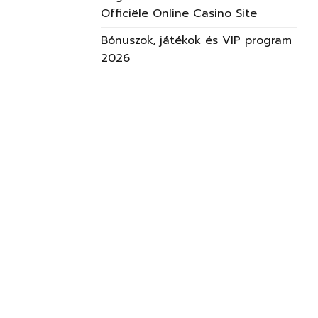
Officiële Online Casino Site
Bónuszok, játékok és VIP program
2026