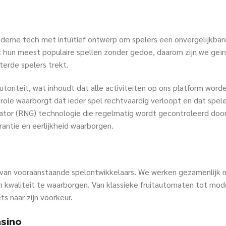
oderne tech met intuïtief ontwerp om spelers een onvergelijkbar
 hun meest populaire spellen zonder gedoe, daarom zijn we geïn
terde spelers trekt.
oriteit, wat inhoudt dat alle activiteiten op ons platform word
ole waarborgt dat ieder spel rechtvaardig verloopt en dat spe
ator (RNG) technologie die regelmatig wordt gecontroleerd doo
antie en eerlijkheid waarborgen.
n van vooraanstaande spelontwikkelaars. We werken gezamenlijk
kwaliteit te waarborgen. Van klassieke fruitautomaten tot mod
ts naar zijn voorkeur.
asino