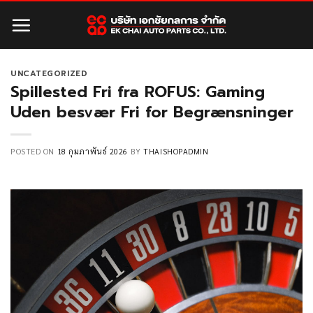
Skip
to
content
UNCATEGORIZED
Spillested Fri fra ROFUS: Gaming
Uden besvær Fri for Begrænsninger
POSTED ON
18 กุมภาพันธ์ 2026
BY
THAISHOPADMIN