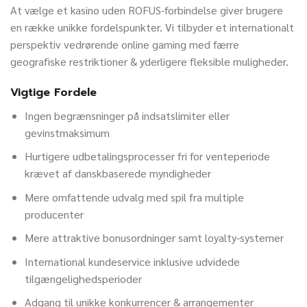
At vælge et kasino uden ROFUS-forbindelse giver brugere
en række unikke fordelspunkter. Vi tilbyder et internationalt
perspektiv vedrørende online gaming med færre
geografiske restriktioner & yderligere fleksible muligheder.
Vigtige Fordele
Ingen begrænsninger på indsatslimiter eller
gevinstmaksimum
Hurtigere udbetalingsprocesser fri for venteperiode
krævet af danskbaserede myndigheder
Mere omfattende udvalg med spil fra multiple
producenter
Mere attraktive bonusordninger samt loyalty-systemer
International kundeservice inklusive udvidede
tilgængelighedsperioder
Adgang til unikke konkurrencer & arrangementer