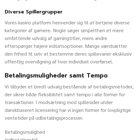
Diverse Spillergrupper
Vores kasino platform henvender sig til at betjene diverse
kategorier af gamere. Nogle søger simpelthen et mere
omfattende udvalg af gamingtitler, mens andre
efterspørger højere indsatsoptioner. Mange værdsætter
den frihed til selv at bestemme deres spillevaner eksklusiv
offentlig overvågning af hver individuel overførsel.
Betalingsmuligheder samt Tempo
Vi tilbyder et bredt udvalg bestående af betalingsmetoder,
der sikrer både fleksibilitet samt tempo i alle former for
transaktioner. I modsætning mod spillesider under
danskbaseret licensering har vi ingen former for lovpligtige
ventetider på udbetalingsprocesser.
Betalingsmulighed
Indbetalingstid