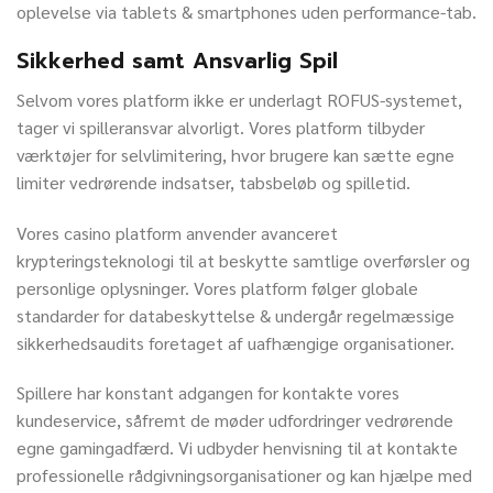
oplevelse via tablets & smartphones uden performance-tab.
Sikkerhed samt Ansvarlig Spil
Selvom vores platform ikke er underlagt ROFUS-systemet,
tager vi spilleransvar alvorligt. Vores platform tilbyder
værktøjer for selvlimitering, hvor brugere kan sætte egne
limiter vedrørende indsatser, tabsbeløb og spilletid.
Vores casino platform anvender avanceret
krypteringsteknologi til at beskytte samtlige overførsler og
personlige oplysninger. Vores platform følger globale
standarder for databeskyttelse & undergår regelmæssige
sikkerhedsaudits foretaget af uafhængige organisationer.
Spillere har konstant adgangen for kontakte vores
kundeservice, såfremt de møder udfordringer vedrørende
egne gamingadfærd. Vi udbyder henvisning til at kontakte
professionelle rådgivningsorganisationer og kan hjælpe med