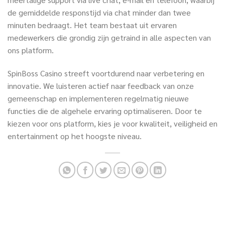
de gemiddelde responstijd via chat minder dan twee
minuten bedraagt. Het team bestaat uit ervaren
medewerkers die grondig zijn getraind in alle aspecten van
ons platform.
SpinBoss Casino streeft voortdurend naar verbetering en
innovatie. We luisteren actief naar feedback van onze
gemeenschap en implementeren regelmatig nieuwe
functies die de algehele ervaring optimaliseren. Door te
kiezen voor ons platform, kies je voor kwaliteit, veiligheid en
entertainment op het hoogste niveau.