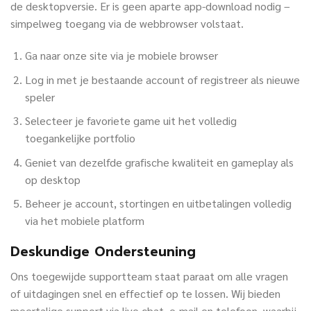
de desktopversie. Er is geen aparte app-download nodig –
simpelweg toegang via de webbrowser volstaat.
Ga naar onze site via je mobiele browser
Log in met je bestaande account of registreer als nieuwe
speler
Selecteer je favoriete game uit het volledig
toegankelijke portfolio
Geniet van dezelfde grafische kwaliteit en gameplay als
op desktop
Beheer je account, stortingen en uitbetalingen volledig
via het mobiele platform
Deskundige Ondersteuning
Ons toegewijde supportteam staat paraat om alle vragen
of uitdagingen snel en effectief op te lossen. Wij bieden
meertalige support via live chat, e-mail en telefoon, waarbij