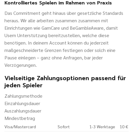
Kontrolliertes Spielen im Rahmen von Praxis
Das Commitment geht hinaus über gesetzliche Standards
heraus. Wir alle arbeiten zusammen zusammen mit
Einrichtungen wie GamCare und BeGambleAware, damit
Usern Unterstützung bereitzustellen, welche diese
benötigen. In deinem Account können du jederzeit
maßgeschneiderte Grenzen festlegen oder solch eine
Pause einlegen – ganz ohne Anfragen, bar jeder
Verzögerungen.
Vielseitige Zahlungsoptionen passend für
jeden Spieler
Zahlungsmethode
Einzahlungsdauer
Auszahlungsdauer
Mindestbetrag
Visa/Mastercard
Sofort
1-3 Werktage
10 €