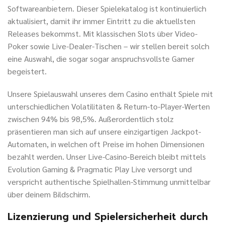
Softwareanbietern. Dieser Spielekatalog ist kontinuierlich
aktualisiert, damit ihr immer Eintritt zu die aktuellsten
Releases bekommst. Mit klassischen Slots über Video-
Poker sowie Live-Dealer-Tischen – wir stellen bereit solch
eine Auswahl, die sogar sogar anspruchsvollste Gamer
begeistert.
Unsere Spielauswahl unseres dem Casino enthält Spiele mit
unterschiedlichen Volatilitäten & Return-to-Player-Werten
zwischen 94% bis 98,5%. Außerordentlich stolz
präsentieren man sich auf unsere einzigartigen Jackpot-
Automaten, in welchen oft Preise im hohen Dimensionen
bezahlt werden. Unser Live-Casino-Bereich bleibt mittels
Evolution Gaming & Pragmatic Play Live versorgt und
verspricht authentische Spielhallen-Stimmung unmittelbar
über deinem Bildschirm.
Lizenzierung und Spielersicherheit durch