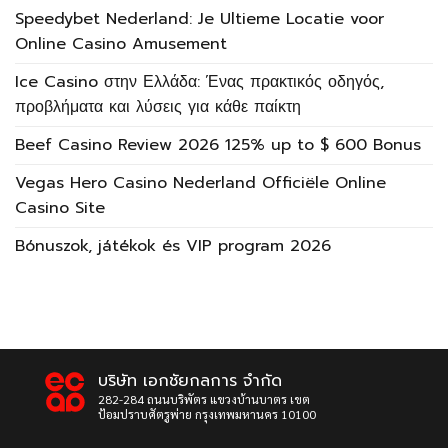
Speedybet Nederland: Je Ultieme Locatie voor
Online Casino Amusement
Ice Casino στην Ελλάδα: Ένας πρακτικός οδηγός,
προβλήματα και λύσεις για κάθε παίκτη
Beef Casino Review 2026 125% up to $ 600 Bonus
Vegas Hero Casino Nederland Officiële Online
Casino Site
Bónuszok, játékok és VIP program 2026
บริษัท เอกชัยกลการ จำกัด
282-284 ถนนบริพัตร แขวงบ้านบาตร เขต
ป้อมปราบศัตรูพ่าย กรุงเทพมหานคร 10100