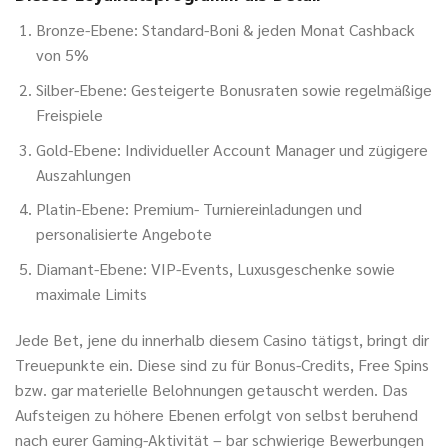
Bronze-Ebene: Standard-Boni & jeden Monat Cashback
von 5%
Silber-Ebene: Gesteigerte Bonusraten sowie regelmäßige
Freispiele
Gold-Ebene: Individueller Account Manager und zügigere
Auszahlungen
Platin-Ebene: Premium- Turniereinladungen und
personalisierte Angebote
Diamant-Ebene: VIP-Events, Luxusgeschenke sowie
maximale Limits
Jede Bet, jene du innerhalb diesem Casino tätigst, bringt dir
Treuepunkte ein. Diese sind zu für Bonus-Credits, Free Spins
bzw. gar materielle Belohnungen getauscht werden. Das
Aufsteigen zu höhere Ebenen erfolgt von selbst beruhend
nach eurer Gaming-Aktivität – bar schwierige Bewerbungen