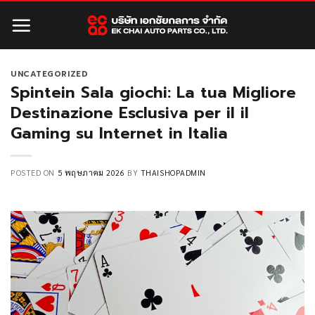
Skip
to
content
UNCATEGORIZED
Spintein Sala giochi: La tua Migliore
Destinazione Esclusiva per il il
Gaming su Internet in Italia
POSTED ON
5 พฤษภาคม 2026
BY
THAISHOPADMIN