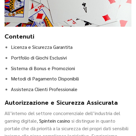
Contenuti
Licenza e Sicurezza Garantita
Portfolio di Giochi Esclusivi
Sistema di Bonus e Promozioni
Metodi di Pagamento Disponibili
Assistenza Clienti Professionale
Autorizzazione e Sicurezza Assicurata
All’interno del settore concorrenziale dell’industria del
gaming digitale,
Spintein casino
si distingue in quanto
portale che dà priorità a la sicurezza dei propri dati sensibili
insieme alla piena compliance legislativa. Funzioniamo