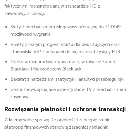
faktycznym, transmitowaną w standardzie HD z
zawodowych lokacji.
Sloty z mechanizmem Megaways oferującą do 117649
możliwości wygrania
Rulety z małym progiem startu dla debiutujących oraz
stanowiska VIP z pułapami do pięćdziesiąt tysięcy EUR
Oczko w różnorodnych wariantach, w również Speed
Blackjack i Nieskończony Blackjack
Bakarat z narzędziami statystyki i analityki przebiegu rąk
Game shows spinające aspekty show TV z mechanizmem
kasynową
Rozwiązania płatności i ochrona transakcji
Zdajemy sobie sprawę, że prędkość i zabezpieczenie
płatności finansowych stanowią zasadniczy składnik