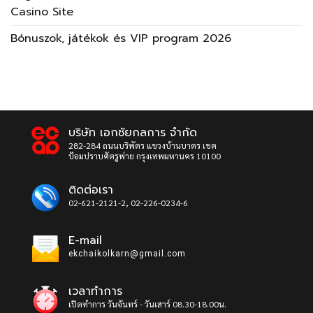
Casino Site
Bónuszok, játékok és VIP program 2026
บริษัท เอกชัยกลการ จำกัด
282-284 ถนนบริพัตร แขวงบ้านบาตร เขต
ป้อมปราบศัตรูพ่าย กรุงเทพมหานคร 10100
ติดต่อเรา
02-621-2121-2
,
02-226-0234-6
E-mail
ekchaikolkarn@gmail.com
เวลาทำการ
เปิดทำการ วันจันทร์ - วันเสาร์ 08.30-18.00น.