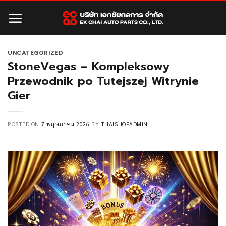
Skip
to
content
UNCATEGORIZED
StoneVegas – Kompleksowy
Przewodnik po Tutejszej Witrynie
Gier
POSTED ON
7 พฤษภาคม 2026
BY
THAISHOPADMIN