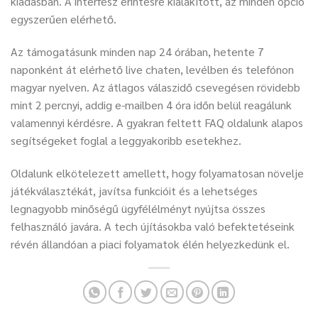
kiadásban. A interfész érintésre kialakított, az minden opció
egyszerűen elérhető.
Az támogatásunk minden nap 24 órában, hetente 7
naponként át elérhető live chaten, levélben és telefónon
magyar nyelven. Az átlagos válaszidő csevegésen rövidebb
mint 2 percnyi, addig e-mailben 4 óra időn belül reagálunk
valamennyi kérdésre. A gyakran feltett FAQ oldalunk alapos
segítségeket foglal a leggyakoribb esetekhez.
Oldalunk elkötelezett amellett, hogy folyamatosan növelje
játékválasztékát, javítsa funkcióit és a lehetséges
legnagyobb minőségű ügyfélélményt nyújtsa összes
felhasználó javára. A tech újításokba való befektetéseink
révén állandóan a piaci folyamatok élén helyezkedünk el.