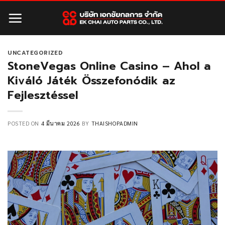
Skip
to
content
UNCATEGORIZED
StoneVegas Online Casino – Ahol a
Kiváló Játék Összefonódik az
Fejlesztéssel
POSTED ON
4 มีนาคม 2026
BY
THAISHOPADMIN