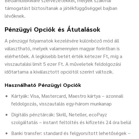
BeGambleAware szervezetekkel, melyek szakmai
támogatást biztosítanak a játékfüggőséggel bajban
lévőknek.
Pénzügyi Opciók és Átutalások
A pénzügyi folyamatok kezelésére különböző mód áll
választható, melyek valamennyien magyar forintban is
elérhetőek. A legkisebb betét érték kétezer Ft, míg a
visszautalási limit 5 ezer Ft. A műveletek feldolgozási
időtartama a kiválasztott opciótól szerint változik.
Használható Pénzügyi Opciók
Kártyák: Visa, Mastercard, Maestro kártya – azonnali
feldolgozás, visszautalás egy-három munkanap
Digitális pénztárcák: Skrill, Neteller, ecoPayz
szolgáltatás – instant feltöltés és kifizetés 24 óra belül
Banki transfer: standard és felgyorsított lehetőségek –