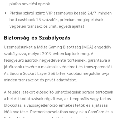
plafon növelési opciók
Platina szintű szint: VIP személyes kezelő 24/7, minden
heti cashback 15 százalék, prémium meglepetések,
végtelen tranzakciós limit, egyedi ajánlat
Biztonság és Szabályozás
Üzemelésünket a Málta Gaming Bizottság (MGA) engedély
szabályozza, melyet 2019 évben kaptunk meg. A
felügyeleti auditok negyedévente történnek, garantálva a
játékosok részére a maximális védelmet és transzparenciát.
Az Secure Socket Layer 256 bites kódolási megoldás óvja
minden tranzakciót és privát adatbázist.
A felelős játékot elősegítő lehetőségeink sorába tartoznak
a betéti korlátozások rögzítése, az temporális vagy tartós
blokkolás, a valóságellenőrző emlékeztetők és a játszási
idő követése. Partnerkapcsolatban vagyunk a GamCare és a