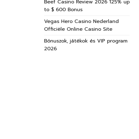
Beef Casino Review 2026 125% up
to $ 600 Bonus
Vegas Hero Casino Nederland
Officiële Online Casino Site
Bónuszok, játékok és VIP program
2026