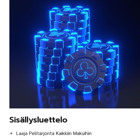
Sisällysluettelo
Laaja Pelitarjonta Kaikkiin Makuihin