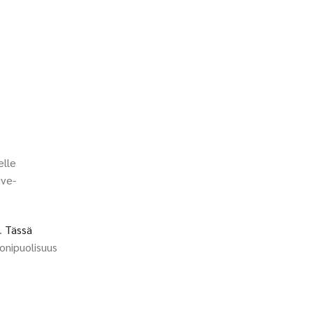
elle
ive-
n.
Tässä
monipuolisuus