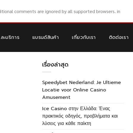
ditional comments are ignored by all supported browsers. in
และบริการ
แบรนด์สินค้า
เกี่ยวกับเรา
ติดต่อเรา
เรื่องล่าสุด
Speedybet Nederland: Je Ultieme
Locatie voor Online Casino
Amusement
Ice Casino στην Ελλάδα: Ένας
πρακτικός οδηγός, προβλήματα και
λύσεις για κάθε παίκτη