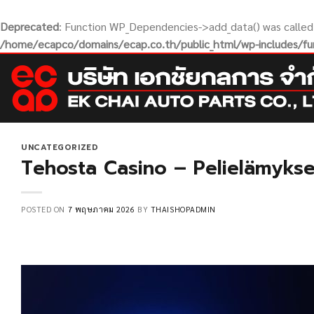
Deprecated
: Function WP_Dependencies->add_data() was called
/home/ecapco/domains/ecap.co.th/public_html/wp-includes/fu
Skip
to
content
UNCATEGORIZED
Tehosta Casino – Pelielämykse
POSTED ON
7 พฤษภาคม 2026
BY
THAISHOPADMIN