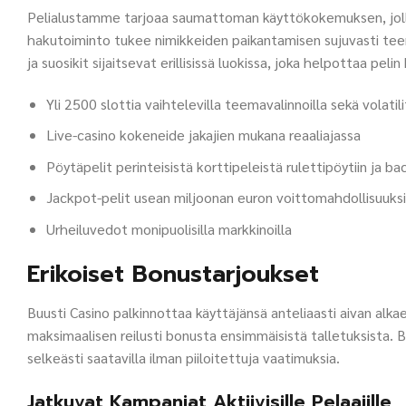
Pelialustamme tarjoaa saumattoman käyttökokemuksen, jollo
hakutoiminto tukee nimikkeiden paikantamisen sujuvasti teem
ja suosikit sijaitsevat erillisissä luokissa, joka helpottaa peli
Yli 2500 slottia vaihtelevilla teemavalinnoilla sekä volatili
Live-casino kokeneide jakajien mukana reaaliajassa
Pöytäpelit perinteisistä korttipeleistä rulettipöytiin ja ba
Jackpot-pelit usean miljoonan euron voittomahdollisuuksi
Urheiluvedot monipuolisilla markkinoilla
Erikoiset Bonustarjoukset
Buusti Casino palkinnottaa käyttäjänsä anteliaasti aivan alk
maksimaalisen reilusti bonusta ensimmäisistä talletuksista. 
selkeästi saatavilla ilman piiloitettuja vaatimuksia.
Jatkuvat Kampanjat Aktiivisille Pelaajille