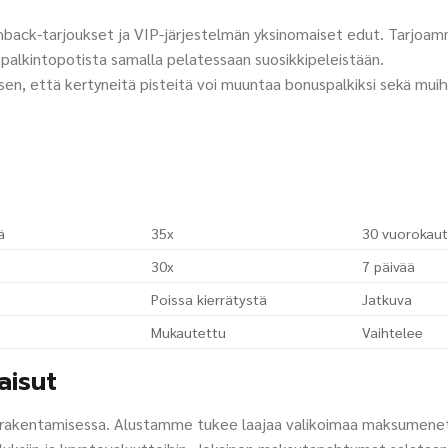
back-tarjoukset ja VIP-järjestelmän yksinomaiset edut. Tarjoamm
ta palkintopotista samalla pelatessaan suosikkipeleistään.
n, että kertyneitä pisteitä voi muuntaa bonuspalkiksi sekä muihi
ä
35x
30 vuorokaut
30x
7 päivää
Poissa kierrätystä
Jatkuva
Mukautettu
Vaihtelee
aisut
 rakentamisessa. Alustamme tukee laajaa valikoimaa maksumene