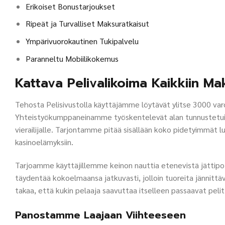
Erikoiset Bonustarjoukset
Ripeät ja Turvalliset Maksuratkaisut
Ympärivuorokautinen Tukipalvelu
Paranneltu Mobiilikokemus
Kattava Pelivalikoima Kaikkiin Ma
Tehosta Pelisivustolla käyttäjämme löytävät ylitse 3000 varov
Yhteistyökumppaneinamme työskentelevät alan tunnustetuim
vierailijalle. Tarjontamme pitää sisällään koko pidetyimmät luo
kasinoelämyksiin.
Tarjoamme käyttäjillemme keinon nauttia etenevistä jättipot
täydentää kokoelmaansa jatkuvasti, jolloin tuoreita jännittäv
takaa, että kukin pelaaja saavuttaa itselleen passaavat peli
Panostamme Laajaan Viihteeseen