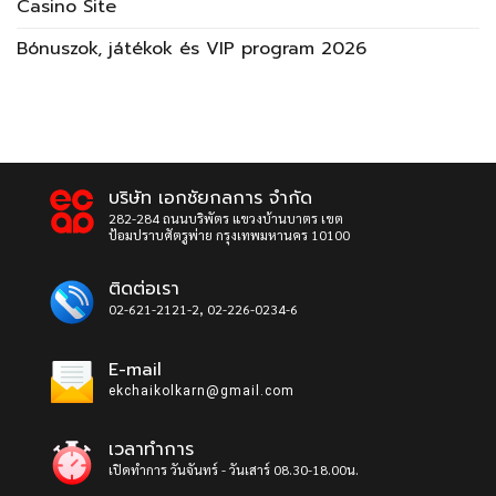
Casino Site
Bónuszok, játékok és VIP program 2026
บริษัท เอกชัยกลการ จำกัด
282-284 ถนนบริพัตร แขวงบ้านบาตร เขต
ป้อมปราบศัตรูพ่าย กรุงเทพมหานคร 10100
ติดต่อเรา
02-621-2121-2
,
02-226-0234-6
E-mail
ekchaikolkarn@gmail.com
เวลาทำการ
เปิดทำการ วันจันทร์ - วันเสาร์ 08.30-18.00น.