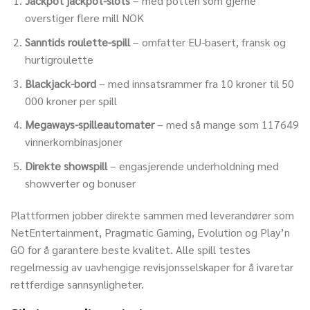
Jackpot jackpot-slots
– med potten som gjerne
overstiger flere mill NOK
Sanntids roulette-spill
– omfatter EU-basert, fransk og
hurtigroulette
Blackjack-bord
– med innsatsrammer fra 10 kroner til 50
000 kroner per spill
Megaways-spilleautomater
– med så mange som 117649
vinnerkombinasjoner
Direkte showspill
– engasjerende underholdning med
showverter og bonuser
Plattformen jobber direkte sammen med leverandører som
NetEntertainment, Pragmatic Gaming, Evolution og Play’n
GO for å garantere beste kvalitet. Alle spill testes
regelmessig av uavhengige revisjonsselskaper for å ivaretar
rettferdige sannsynligheter.