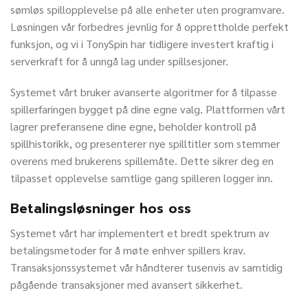
sømløs spillopplevelse på alle enheter uten programvare.
Løsningen vår forbedres jevnlig for å opprettholde perfekt
funksjon, og vi i TonySpin har tidligere investert kraftig i
serverkraft for å unngå lag under spillsesjoner.
Systemet vårt bruker avanserte algoritmer for å tilpasse
spillerfaringen bygget på dine egne valg. Plattformen vårt
lagrer preferansene dine egne, beholder kontroll på
spillhistorikk, og presenterer nye spilltitler som stemmer
overens med brukerens spillemåte. Dette sikrer deg en
tilpasset opplevelse samtlige gang spilleren logger inn.
Betalingsløsninger hos oss
Systemet vårt har implementert et bredt spektrum av
betalingsmetoder for å møte enhver spillers krav.
Transaksjonssystemet vår håndterer tusenvis av samtidig
pågående transaksjoner med avansert sikkerhet.