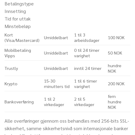
Betalingstype
Innsetting
Tid for uttak
Minstebeløp
Kort
1 til 3
Umiddelbart
100 NOK
(Visa/Mastercard)
arbeidsdager
Mobilbetaling
0 til 24 timer
Umiddelbart
50 NOK
Vipps
varighet
hundre
Trustly
Umiddelbart
inntil 24 timer
NOK
15-30
1 til 6 timer
Krypto
200 NOK
minutters tid
varighet
fem
1 til 2
2 til 5
Bankoverføring
hundre
virkedager
virkedager
NOK
Alle overføringer gjennom oss behandles med 256-bits SSL-
sikkerhet, samme sikkerhetsnivå som internasjonale banker