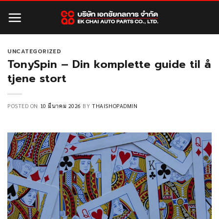
Skip
to
content
UNCATEGORIZED
TonySpin – Din komplette guide til å
tjene stort
POSTED ON
10 มีนาคม 2026
BY
THAISHOPADMIN