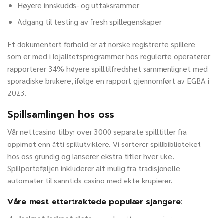
Høyere innskudds- og uttaksrammer
Adgang til testing av fresh spillegenskaper
Et dokumentert forhold er at norske registrerte spillere
som er med i lojalitetsprogrammer hos regulerte operatører
rapporterer 34% høyere spilltilfredshet sammenlignet med
sporadiske brukere, ifølge en rapport gjennomført av EGBA i
2023.
Spillsamlingen hos oss
Vår nettcasino tilbyr over 3000 separate spilltitler fra
oppimot enn åtti spillutviklere. Vi sorterer spillbiblioteket
hos oss grundig og lanserer ekstra titler hver uke.
Spillporteføljen inkluderer alt mulig fra tradisjonelle
automater til sanntids casino med ekte krupierer.
Våre mest ettertraktede populær sjangere: