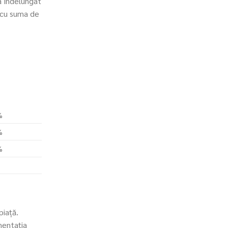
ă îndelungat
d cu suma de
%
%
%
piață.
mentația