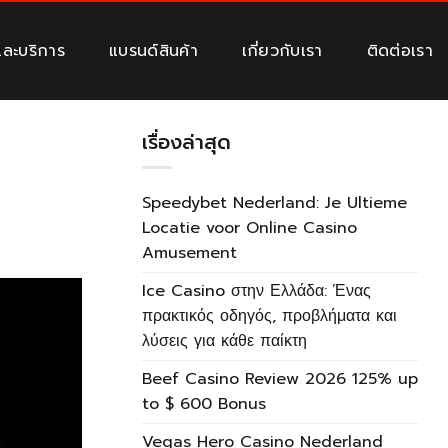
และบริการ
แบรนด์สินค้า
เกี่ยวกับเรา
ติดต่อเรา
เรื่องล่าสุด
Speedybet Nederland: Je Ultieme
Locatie voor Online Casino
Amusement
Ice Casino στην Ελλάδα: Ένας
πρακτικός οδηγός, προβλήματα και
λύσεις για κάθε παίκτη
Beef Casino Review 2026 125% up
to $ 600 Bonus
Vegas Hero Casino Nederland