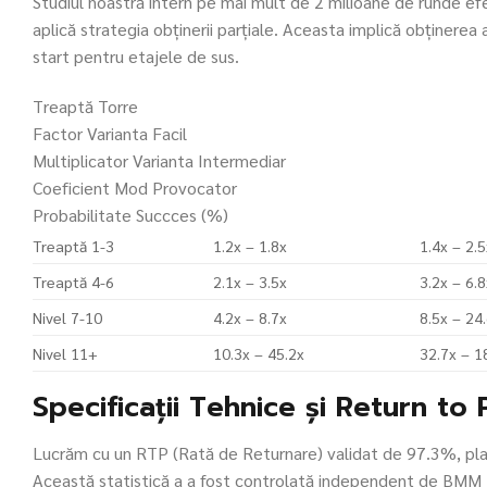
Studiul noastră intern pe mai mult de 2 milioane de runde ef
aplică strategia obținerii parțiale. Aceasta implică obținere
start pentru etajele de sus.
Treaptă Torre
Factor Varianta Facil
Multiplicator Varianta Intermediar
Coeficient Mod Provocator
Probabilitate Succces (%)
Treaptă 1-3
1.2x – 1.8x
1.4x – 2.
Treaptă 4-6
2.1x – 3.5x
3.2x – 6.
Nivel 7-10
4.2x – 8.7x
8.5x – 24
Nivel 11+
10.3x – 45.2x
32.7x – 1
Specificații Tehnice și Return to 
Lucrăm cu un RTP (Rată de Returnare) validat de 97.3%, plas
Această statistică a a fost controlată independent de BMM T