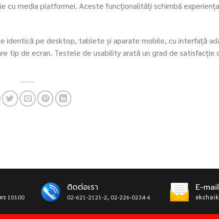
ație cu media platformei. Aceste funcționalități schimbă experien
 identică pe desktop, tablete și aparate mobile, cu interfață ad
are tip de ecran. Testele de usability arată un grad de satisfacți
ติดต่อเรา
E-mail
นคร 10100
02-621-2121-2
,
02-226-0234-6
ekchai