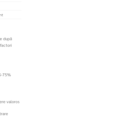
nt
te după
factori
65-75%
ere valoros
trare