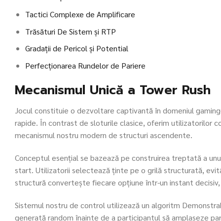
Tactici Complexe de Amplificare
Trăsături De Sistem și RTP
Gradații de Pericol și Potential
Perfecționarea Rundelor de Pariere
Mecanismul Unică a Tower Rush
Jocul constituie o dezvoltare captivantă în domeniul gaming-
rapide. În contrast de sloturile clasice, oferim utilizatorilor c
mecanismul nostru modern de structuri ascendente.
Conceptul esențial se bazează pe construirea treptată a unui
start. Utilizatorii selectează ținte pe o grilă structurată, 
structură convertește fiecare opțiune într-un instant decisiv,
Sistemul nostru de control utilizează un algoritm Demonstra
generată random înainte de a participantul să amplaseze pari