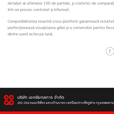
detaliat al ultimelor 100 de partide, și statistici de compar
într-un proces controlat și informat.
Compatibilitatea noastră cross-platform garantează rezultate
perfecționează vizualizarea grilei și a comenzilor pentru fiec
dintre userii activi pe lună.
บริษัท เอกชัยกลการ จำกัด
282-284 ถนนบริพัตร แขวงบ้านบาตร เขตป้อมปราบศัตรูพ่าย กรุงเทพมหา