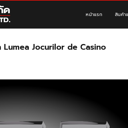
หน้าแรก
สินค้า
n Lumea Jocurilor de Casino