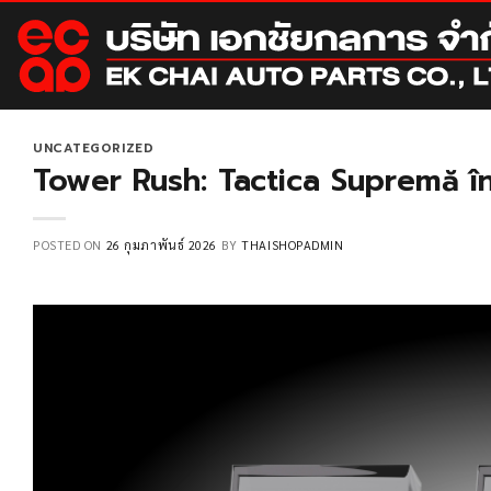
Skip
to
content
UNCATEGORIZED
Tower Rush: Tactica Supremă î
POSTED ON
26 กุมภาพันธ์ 2026
BY
THAISHOPADMIN