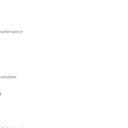
e matematice
acumulare
ă