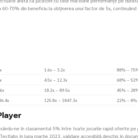
ectuate arată că jucătorii cu cele mai bune performanțe pe durat
a a 60-70% din beneficiu la obținerea unui factor de 5x, continuân
5x
1.6x – 3.2x
88% – 75
8x
4.5x – 12.3x
68% – 52
.6x
18.2x – 89.5x
45% – 28
86.4x
125.8x – 1847.3x
22% – 8%
Player
ându-ne în clasamentul 5% între toate jocurile rapid oferite pe 
estlabs în luna martie 2023, validare accesibilă deschis în docu