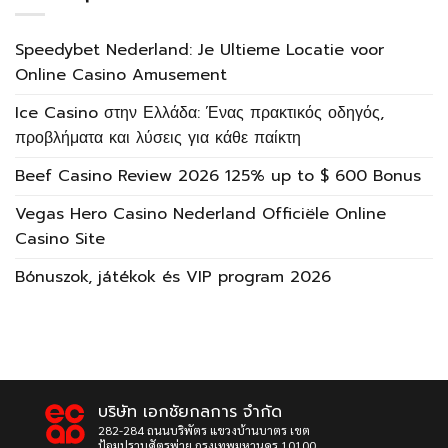
Speedybet Nederland: Je Ultieme Locatie voor
Online Casino Amusement
Ice Casino στην Ελλάδα: Ένας πρακτικός οδηγός,
προβλήματα και λύσεις για κάθε παίκτη
Beef Casino Review 2026 125% up to $ 600 Bonus
Vegas Hero Casino Nederland Officiële Online
Casino Site
Bónuszok, játékok és VIP program 2026
บริษัท เอกชัยกลการ จำกัด
282-284 ถนนบริพัตร แขวงบ้านบาตร เขต
ป้อมปราบศัตรูพ่าย กรุงเทพมหานคร 10100