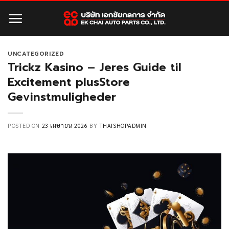
Skip
to
content
UNCATEGORIZED
Trickz Kasino – Jeres Guide til
Excitement plusStore
Gevinstmuligheder
POSTED ON
23 เมษายน 2026
BY
THAISHOPADMIN