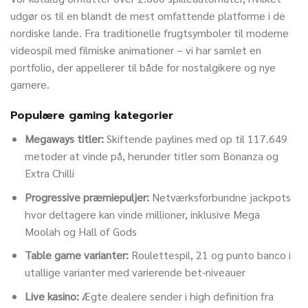
udgør os til en blandt de mest omfattende platforme i de
nordiske lande. Fra traditionelle frugtsymboler til moderne
videospil med filmiske animationer – vi har samlet en
portfolio, der appellerer til både for nostalgikere og nye
gamere.
Populære gaming kategorier
Megaways titler:
Skiftende paylines med op til 117.649
metoder at vinde på, herunder titler som Bonanza og
Extra Chilli
Progressive præmiepuljer:
Netværksforbundne jackpots
hvor deltagere kan vinde millioner, inklusive Mega
Moolah og Hall of Gods
Table game varianter:
Roulettespil, 21 og punto banco i
utallige varianter med varierende bet-niveauer
Live kasino:
Ægte dealere sender i high definition fra