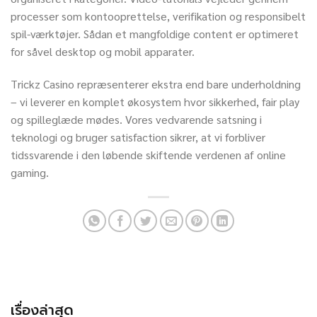
processer som kontooprettelse, verifikation og responsibelt
spil-værktøjer. Sådan et mangfoldige content er optimeret
for såvel desktop og mobil apparater.
Trickz Casino repræsenterer ekstra end bare underholdning
– vi leverer en komplet økosystem hvor sikkerhed, fair play
og spilleglæde mødes. Vores vedvarende satsning i
teknologi og bruger satisfaction sikrer, at vi forbliver
tidssvarende i den løbende skiftende verdenen af online
gaming.
เรื่องล่าสุด