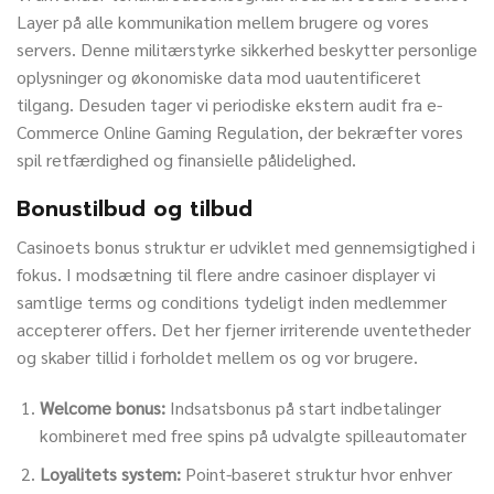
Layer på alle kommunikation mellem brugere og vores
servers. Denne militærstyrke sikkerhed beskytter personlige
oplysninger og økonomiske data mod uautentificeret
tilgang. Desuden tager vi periodiske ekstern audit fra e-
Commerce Online Gaming Regulation, der bekræfter vores
spil retfærdighed og finansielle pålidelighed.
Bonustilbud og tilbud
Casinoets bonus struktur er udviklet med gennemsigtighed i
fokus. I modsætning til flere andre casinoer displayer vi
samtlige terms og conditions tydeligt inden medlemmer
accepterer offers. Det her fjerner irriterende uventetheder
og skaber tillid i forholdet mellem os og vor brugere.
Welcome bonus:
Indsatsbonus på start indbetalinger
kombineret med free spins på udvalgte spilleautomater
Loyalitets system:
Point-baseret struktur hvor enhver