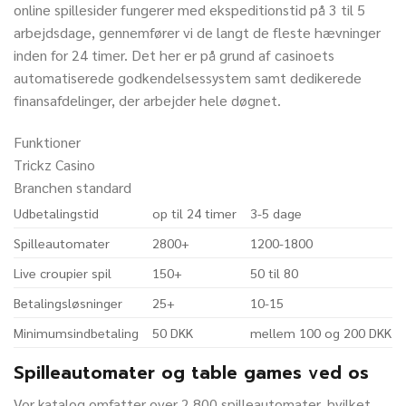
online spillesider fungerer med ekspeditionstid på 3 til 5
arbejdsdage, gennemfører vi de langt de fleste hævninger
inden for 24 timer. Det her er på grund af casinoets
automatiserede godkendelsessystem samt dedikerede
finansafdelinger, der arbejder hele døgnet.
Funktioner
Trickz Casino
Branchen standard
Udbetalingstid
op til 24 timer
3-5 dage
Spilleautomater
2800+
1200-1800
Live croupier spil
150+
50 til 80
Betalingsløsninger
25+
10-15
Minimumsindbetaling
50 DKK
mellem 100 og 200 DKK
Spilleautomater og table games ved os
Vor katalog omfatter over 2.800 spilleautomater, hvilket