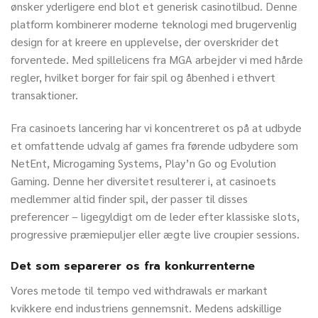
ønsker yderligere end blot et generisk casinotilbud. Denne
platform kombinerer moderne teknologi med brugervenlig
design for at kreere en upplevelse, der overskrider det
forventede. Med spillelicens fra MGA arbejder vi med hårde
regler, hvilket borger for fair spil og åbenhed i ethvert
transaktioner.
Fra casinoets lancering har vi koncentreret os på at udbyde
et omfattende udvalg af games fra førende udbydere som
NetEnt, Microgaming Systems, Play’n Go og Evolution
Gaming. Denne her diversitet resulterer i, at casinoets
medlemmer altid finder spil, der passer til disses
preferencer – ligegyldigt om de leder efter klassiske slots,
progressive præmiepuljer eller ægte live croupier sessions.
Det som separerer os fra konkurrenterne
Vores metode til tempo ved withdrawals er markant
kvikkere end industriens gennemsnit. Medens adskillige