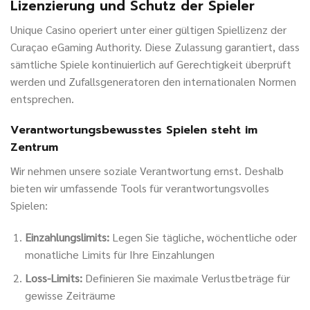
Lizenzierung und Schutz der Spieler
Unique Casino operiert unter einer gültigen Spiellizenz der
Curaçao eGaming Authority. Diese Zulassung garantiert, dass
sämtliche Spiele kontinuierlich auf Gerechtigkeit überprüft
werden und Zufallsgeneratoren den internationalen Normen
entsprechen.
Verantwortungsbewusstes Spielen steht im
Zentrum
Wir nehmen unsere soziale Verantwortung ernst. Deshalb
bieten wir umfassende Tools für verantwortungsvolles
Spielen:
Einzahlungslimits:
Legen Sie tägliche, wöchentliche oder
monatliche Limits für Ihre Einzahlungen
Loss-Limits:
Definieren Sie maximale Verlustbeträge für
gewisse Zeiträume