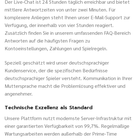
Der Live-Chat ist 24 Stunden täglich erreichbar und bietet
mittlere Antwortzeiten von unter zwei Minuten. Für
komplexere Anliegen steht Ihnen unser E-Mail-Support zur
Verfügung, der innerhalb von vier Stunden reagiert.
Zusätzlich finden Sie in unserem umfassenden FAQ-Bereich
Antworten auf die häufigsten Fragen zu
Kontoeinstellungen, Zahlungen und Spielregeln.
Speziell geschätzt wird unser deutschsprachiger
Kundenservice, der die spezifischen Bedürfnisse
deutschsprachiger Spieler versteht. Kommunikation in Ihrer
Muttersprache macht die Problemlösung effektiver und
angenehmer.
Technische Exzellenz als Standard
Unsere Plattform nutzt modernste Server-Infrastruktur mit
einer garantierten Verfügbarkeit von 99,7%. Regelmäßige
Wartungsarbeiten werden außerhalb der Prime-Time