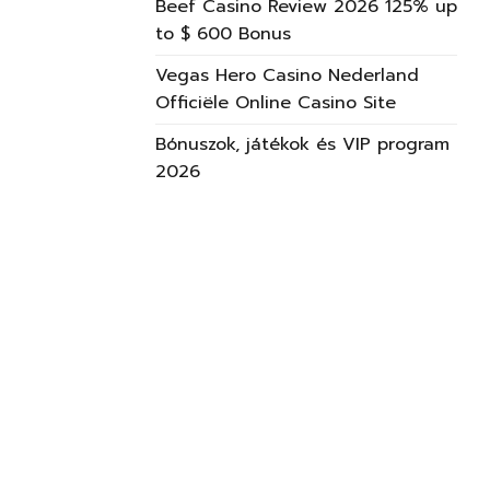
Beef Casino Review 2026 125% up
to $ 600 Bonus
Vegas Hero Casino Nederland
Officiële Online Casino Site
Bónuszok, játékok és VIP program
2026