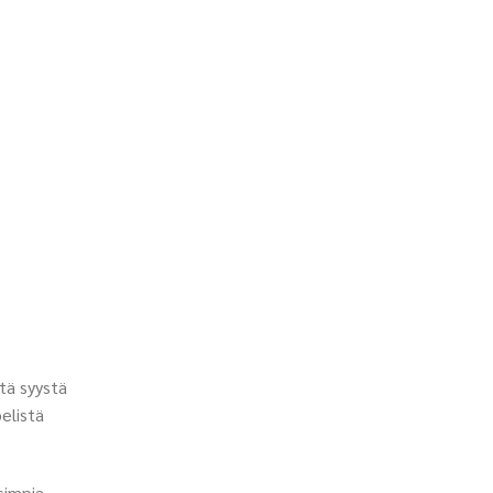
tä syystä
elistä
simpia