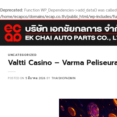
Deprecated
: Function WP_Dependencies->add_data() was called
/home/ecapco/domains/ecap.co.th/public_html/wp-includes/fu
Skip
to
content
UNCATEGORIZED
Valtti Casino – Varma Peliseuras
POSTED ON
5 มีนาคม 2026
BY
THAISHOPADMIN