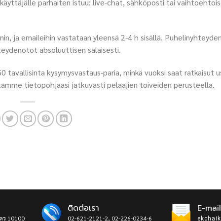
käyttäjälle parhaiten istuu: live-chat, sähköposti tai vaihtoehtois
in, ja emaileihin vastataan yleensä 2-4 h sisällä. Puhelinyhteyden
ydenotot absoluuttisen salaisesti.
avallisinta kysymysvastaus-paria, minkä vuoksi saat ratkaisut us
ivitämme tietopohjaasi jatkuvasti pelaajien toiveiden perusteella.
ติดต่อเรา
E-mail
นคร 10100
02-621-2121-2
,
02-226-0234-6
ekchai