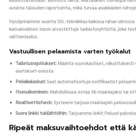
avointa talouden raportointia, mikä turvaa asiakkaiden rahoj
Hyödynnämme uusinta SSL-tekniikkaa kaikissa rahan siirross
kansainvälisen tason arvostettuja tarkastusyhtiöitä, joka te
välttämiseksi.
Vastuullisen pelaamista varten työkalut
Talletusrajoitukset:
Määritä vuorokautiset, viikoittaisesti 
asetukset-osiosta
Peliaikalaskuri:
Saat automatisoituja notifikaatiot pelaami
Itsesulkeminen:
Mahdollisuus estää tili määräajaksi tai sit
Realiteetticheck:
Systeemi tarjoaa määräajoin pelisessioi
Suora linkki tukilähtöihin:
Tarjoamme linkit Peluuri-palveluu
Ripeät maksuvaihtoehdot että k