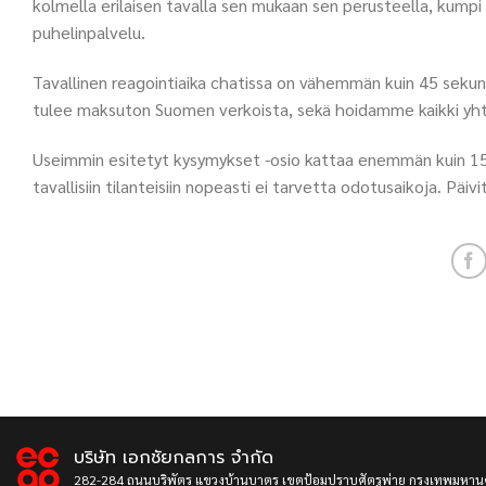
kolmella erilaisen tavalla sen mukaan sen perusteella, kumpi 
puhelinpalvelu.
Tavallinen reagointiaika chatissa on vähemmän kuin 45 sekunn
tulee maksuton Suomen verkoista, sekä hoidamme kaikki yhte
Useimmin esitetyt kysymykset -osio kattaa enemmän kuin 150 t
tavallisiin tilanteisiin nopeasti ei tarvetta odotusaikoja. Pä
บริษัท เอกชัยกลการ จำกัด
282-284 ถนนบริพัตร แขวงบ้านบาตร เขตป้อมปราบศัตรูพ่าย กรุงเทพมหา