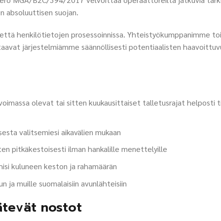
en absoluuttisen suojan.
a että henkilötietojen prosessoinnissa. Yhteistyökumppanimme to
staavat järjestelmiämme säännöllisesti potentiaalisten haavoittu
voimassa olevat tai sitten kuukausittaiset talletusrajat helposti til
sesta valitsemiesi aikavälien mukaan
ten pitkäkestoisesti ilman hankalille menettelyille
hisi kuluneen keston ja rahamäärän
n ja muille suomalaisiin avunlähteisiin
ätevät nostot