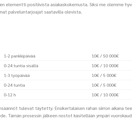
en elementti positiivista asiakaskokemusta. Siksi me olemme hy
palveluntarjoajat saatavilla olevista.
1-2 pankkipäivää
10€ / 50 000€
0-24 tuntia sisällä
10€ / 10 000€
1-3 työpäivää
10€ / 5 000€
0-24 tuntia
10€ / 5 000€
0-12 h
10€ / 10 000€
säännöt tulevat täytetty. Ensikertalaisen rahan siirron aikana 
pide. Tämän prosessin jälkeen nostot käsitellään ympäri vuorokaud