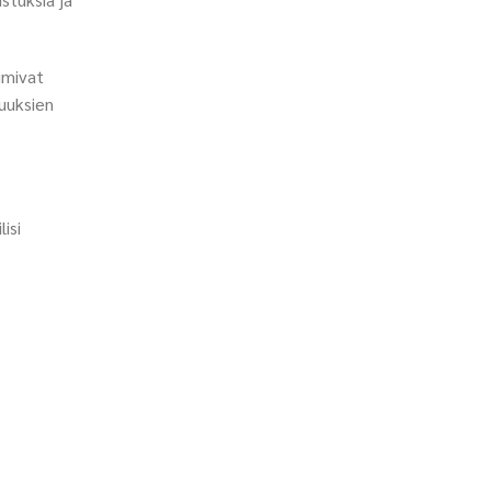
imivat
vuuksien
isi