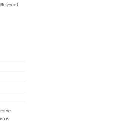
väksyneet
teemme
en ei