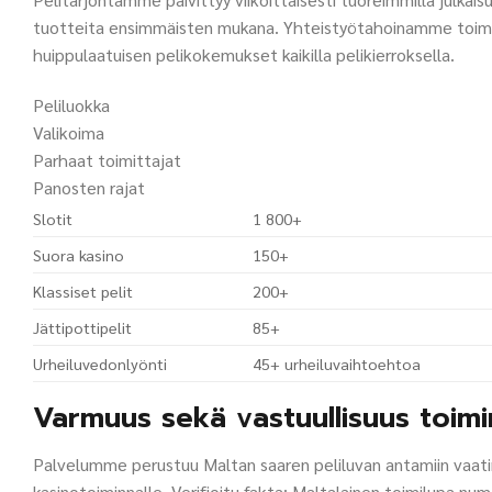
tuotteita ensimmäisten mukana. Yhteistyötahoinamme toimiva
huippulaatuisen pelikokemukset kaikilla pelikierroksella.
Peliluokka
Valikoima
Parhaat toimittajat
Panosten rajat
Slotit
1 800+
Suora kasino
150+
Klassiset pelit
200+
Jättipottipelit
85+
Urheiluvedonlyönti
45+ urheiluvaihtoehtoa
Varmuus sekä vastuullisuus toi
Palvelumme perustuu Maltan saaren peliluvan antamiin vaati
kasinotoiminnalle. Verifioitu fakta: Maltalainen toimilupa n