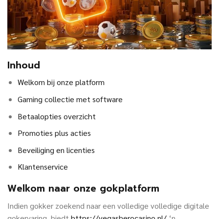
Inhoud
Welkom bij onze platform
Gaming collectie met software
Betaalopties overzicht
Promoties plus acties
Beveiliging en licenties
Klantenservice
Welkom naar onze gokplatform
Indien gokker zoekend naar een volledige volledige digitale
gokervaring, biedt
https://vegasherocasino.nl/
‘n