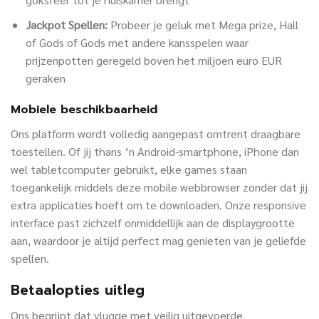
Jackpot Spellen:
Probeer je geluk met Mega prize, Hall
of Gods of Gods met andere kansspelen waar
prijzenpotten geregeld boven het miljoen euro EUR
geraken
Mobiele beschikbaarheid
Ons platform wordt volledig aangepast omtrent draagbare
toestellen. Of jij thans ‘n Android-smartphone, iPhone dan
wel tabletcomputer gebruikt, elke games staan
toegankelijk middels deze mobile webbrowser zonder dat jij
extra applicaties hoeft om te downloaden. Onze responsive
interface past zichzelf onmiddellijk aan de displaygrootte
aan, waardoor je altijd perfect mag genieten van je geliefde
spellen.
Betaalopties uitleg
Ons begrijpt dat vlugge met veilig uitgevoerde