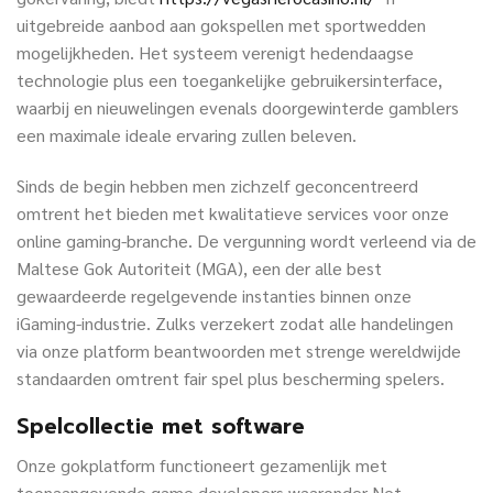
uitgebreide aanbod aan gokspellen met sportwedden
mogelijkheden. Het systeem verenigt hedendaagse
technologie plus een toegankelijke gebruikersinterface,
waarbij en nieuwelingen evenals doorgewinterde gamblers
een maximale ideale ervaring zullen beleven.
Sinds de begin hebben men zichzelf geconcentreerd
omtrent het bieden met kwalitatieve services voor onze
online gaming-branche. De vergunning wordt verleend via de
Maltese Gok Autoriteit (MGA), een der alle best
gewaardeerde regelgevende instanties binnen onze
iGaming-industrie. Zulks verzekert zodat alle handelingen
via onze platform beantwoorden met strenge wereldwijde
standaarden omtrent fair spel plus bescherming spelers.
Spelcollectie met software
Onze gokplatform functioneert gezamenlijk met
toonaangevende game developers waaronder Net