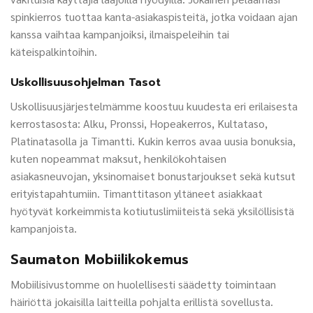
spinkierros tuottaa kanta-asiakaspisteitä, jotka voidaan ajan
kanssa vaihtaa kampanjoiksi, ilmaispeleihin tai
käteispalkintoihin.
Uskollisuusohjelman Tasot
Uskollisuusjärjestelmämme koostuu kuudesta eri erilaisesta
kerrostasosta: Alku, Pronssi, Hopeakerros, Kultataso,
Platinatasolla ja Timantti. Kukin kerros avaa uusia bonuksia,
kuten nopeammat maksut, henkilökohtaisen
asiakasneuvojan, yksinomaiset bonustarjoukset sekä kutsut
erityistapahtumiin. Timanttitason yltäneet asiakkaat
hyötyvät korkeimmista kotiutuslimiiteistä sekä yksilöllisistä
kampanjoista.
Saumaton Mobiilikokemus
Mobiilisivustomme on huolellisesti säädetty toimintaan
häiriöttä jokaisilla laitteilla pohjalta erillistä sovellusta.