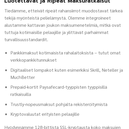
Luotettavat ja Ripeät Maksuratkaisut
Tiedämme, etteivät ripeät rahansiirrot muodostavat tärkeä
tekijä myönteistä pelielämystä. Olemme integroineet
alustamme kattavan joukon maksumenetelmiä, mitkä ovat
tuttuja kotimaisille pelaajille ja ylittävät parhaimmat
turvallisuusstandardit.
Pankkimaksut kotimaisista rahalaitoksista – tutut omat
verkkopankkitunnukset
Digitaaliset lompakot kuten esimerkiksi Skrill, Neteller ja
MuchBetter
Prepaid-kortit Paysafecard-tyyppisten tyyppisillä
ratkaisuilla
Trustly-nopeusmaksut pohjalta rekisteröitymistä
Kryptovaluutat erityisten pelaajille
Hyödynnämme 128-bittistä SSL-kryptausta koko maksujen