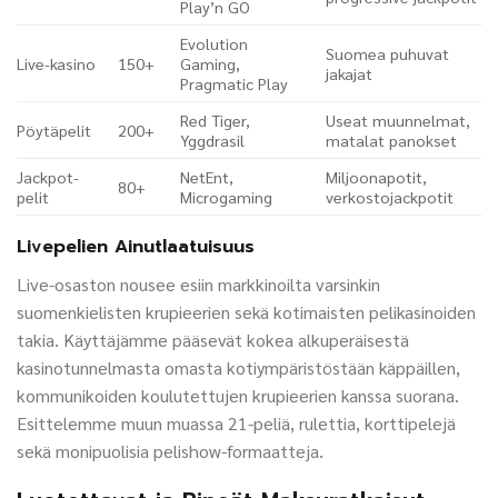
Play’n GO
Evolution
Suomea puhuvat
Live-kasino
150+
Gaming,
jakajat
Pragmatic Play
Red Tiger,
Useat muunnelmat,
Pöytäpelit
200+
Yggdrasil
matalat panokset
Jackpot-
NetEnt,
Miljoonapotit,
80+
pelit
Microgaming
verkostojackpotit
Livepelien Ainutlaatuisuus
Live-osaston nousee esiin markkinoilta varsinkin
suomenkielisten krupieerien sekä kotimaisten pelikasinoiden
takia. Käyttäjämme pääsevät kokea alkuperäisestä
kasinotunnelmasta omasta kotiympäristöstään käppäillen,
kommunikoiden koulutettujen krupieerien kanssa suorana.
Esittelemme muun muassa 21-peliä, rulettia, korttipelejä
sekä monipuolisia pelishow-formaatteja.