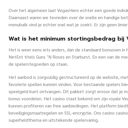
Over het algemeen laat VegasHero echter een goede indruk na
Daarnaast waren we tevreden over de snelle en handige bet
menubalk vind je echter snel wat je zoekt. Er zijn geen limiet
Wat is het minimum stortingsbedrag bij
Het is weer eens iets anders, dan de standaard bonussen in h
NetEnt titels Guns ’N Roses en Starburst. En een van de mee
de spelerstegoeden op staan.
Het aanbod is zorgvuldig gestructureerd op de website, met
favoriete spellen kunnen vinden. Voor bestaande spelers b
speelgeld kunt ontvangen. Dit pakket zorgt ervoor dat je ma
bonus voordelen. Het casino staat bekend om zijn royale V
kunnen profiteren van free aanbiedingen. Het platform bie
beveiligingsmaatregelen en SSL-encryptie. Ons casino casino
superheldthema en uitstekende spelervaring.