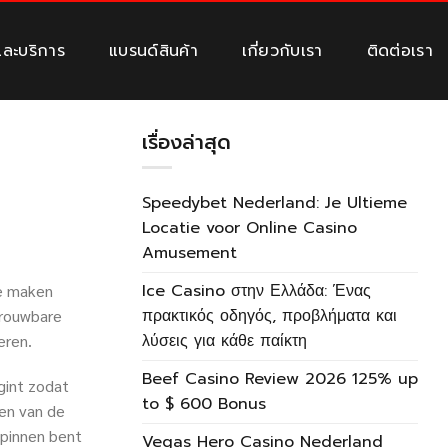
และบริการ
แบรนด์สินค้า
เกี่ยวกับเรา
ติดต่อเรา
เรื่องล่าสุด
Speedybet Nederland: Je Ultieme
Locatie voor Online Casino
Amusement
Ice Casino στην Ελλάδα: Ένας
te maken
πρακτικός οδηγός, προβλήματα και
trouwbare
λύσεις για κάθε παίκτη
eren.
Beef Casino Review 2026 125% up
gint zodat
to $ 600 Bonus
Een van de
 spinnen bent
Vegas Hero Casino Nederland