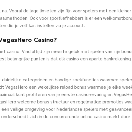
. Vooral de lage limieten zijn fijn voor spelers met een kleiner
aalmethoden. Ook voor sportliefhebbers is er een welkomstbonu
en die je zelf kan instellen via je account.
 VegasHero Casino?
et casino. Vind altijd zijn meeste geluk met spelen van zijn bon
st belangrijke punten is dat elk casino een aparte bankrekening
 duidelijke categorieën en handige zoekfuncties waarmee speler
iedt VegasHero een wekelijkse reload bonus waarmee je elke wee
ximaal kunt profiteren van je eerste casino-ervaring en VegasHe
egasHero welcome bonus structuur en regelmatige promoties waa
dt een veilige omgeving voor Nederlandse spelers met geavancee
 onderscheidt zich in de concurrerende online casino markt door 