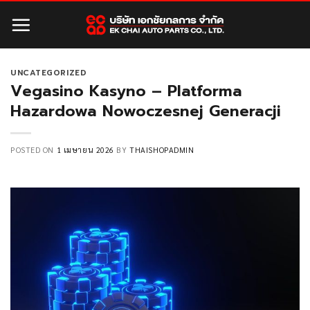
Skip
to
content
UNCATEGORIZED
Vegasino Kasyno – Platforma
Hazardowa Nowoczesnej Generacji
POSTED ON
1 เมษายน 2026
BY
THAISHOPADMIN