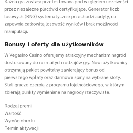
Każda gra została przetestowana pod względem uczciwości
przez niezależne placówki certyfikujące. Generator liczb
losowych (RNG) systematycznie przechodzi audyty, co
zapewnia całkowitą losowość wyników i brak możliwości
manipulacji.
Bonusy i oferty dla użytkowników
W Vegasino Casino oferujemy atrakcyjny mechanizm nagród
dostosowany do rozmaitych rodzajów gry. Nowi użytkownicy
otrzymują pakiet powitalny zawierający bonus od
pierwszego wpłaty oraz darmowe spiny na wybrane sloty.
Stali gracze czerpią z programu lojalnościowego, w którym
zbierają punkty wymieniane na nagrody rzeczywiste.
Rodzaj premii
Wartość
Wymóg obrotu
Termin aktywacji