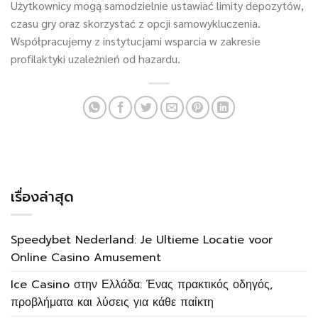
Użytkownicy mogą samodzielnie ustawiać limity depozytów,
czasu gry oraz skorzystać z opcji samowykluczenia.
Współpracujemy z instytucjami wsparcia w zakresie
profilaktyki uzależnień od hazardu.
เรื่องล่าสุด
Speedybet Nederland: Je Ultieme Locatie voor
Online Casino Amusement
Ice Casino στην Ελλάδα: Ένας πρακτικός οδηγός,
προβλήματα και λύσεις για κάθε παίκτη