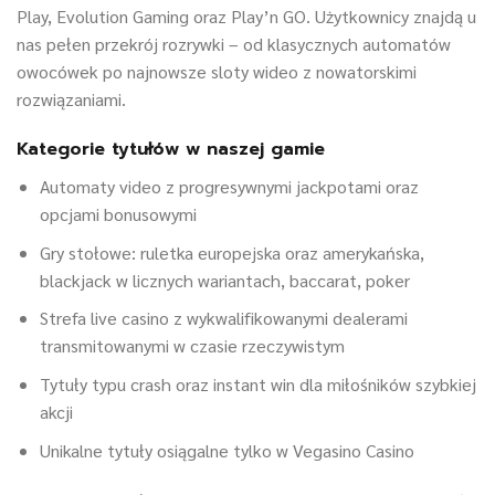
Play, Evolution Gaming oraz Play’n GO. Użytkownicy znajdą u
nas pełen przekrój rozrywki – od klasycznych automatów
owocówek po najnowsze sloty wideo z nowatorskimi
rozwiązaniami.
Kategorie tytułów w naszej gamie
Automaty video z progresywnymi jackpotami oraz
opcjami bonusowymi
Gry stołowe: ruletka europejska oraz amerykańska,
blackjack w licznych wariantach, baccarat, poker
Strefa live casino z wykwalifikowanymi dealerami
transmitowanymi w czasie rzeczywistym
Tytuły typu crash oraz instant win dla miłośników szybkiej
akcji
Unikalne tytuły osiągalne tylko w Vegasino Casino