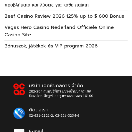
προβλήματα και λύσεις για κάθε παίκτη
Beef Casino Review 2026 125% up to $ 600 Bonus
Vegas Hero Casino Nederland Officiële Online
Casino Site
Bónuszok, játékok és VIP program 2026
บริษัท เอกชัยกลการ จำกัด
282-284 ถนนบริพัตร แขวงบ้านบาตร เขต
ป้อมปราบศัตรูพ่าย กรุงเทพมหานคร 10100
ติดต่อเรา
02-621-2121-2
,
02-226-0234-6
E-mail