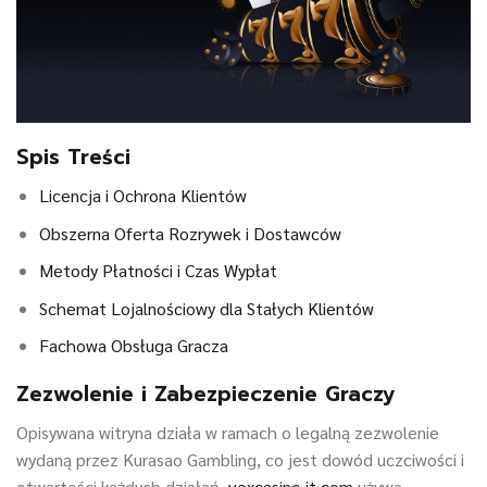
Spis Treści
Licencja i Ochrona Klientów
Obszerna Oferta Rozrywek i Dostawców
Metody Płatności i Czas Wypłat
Schemat Lojalnościowy dla Stałych Klientów
Fachowa Obsługa Gracza
Zezwolenie i Zabezpieczenie Graczy
Opisywana witryna działa w ramach o legalną zezwolenie
wydaną przez Kurasao Gambling, co jest dowód uczciwości i
otwartości każdych działań.
voxcasino.it.com
używa