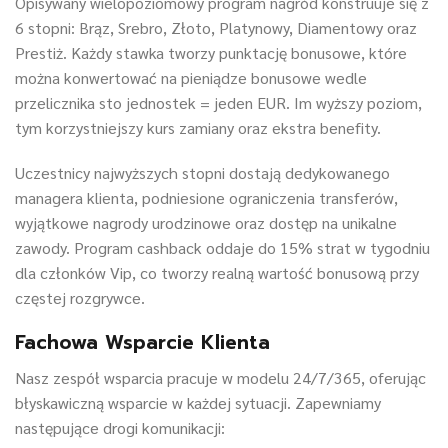
Opisywany wielopoziomowy program nagród konstruuje się z
6 stopni: Brąz, Srebro, Złoto, Platynowy, Diamentowy oraz
Prestiż. Każdy stawka tworzy punktację bonusowe, które
można konwertować na pieniądze bonusowe wedle
przelicznika sto jednostek = jeden EUR. Im wyższy poziom,
tym korzystniejszy kurs zamiany oraz ekstra benefity.
Uczestnicy najwyższych stopni dostają dedykowanego
managera klienta, podniesione ograniczenia transferów,
wyjątkowe nagrody urodzinowe oraz dostęp na unikalne
zawody. Program cashback oddaje do 15% strat w tygodniu
dla członków Vip, co tworzy realną wartość bonusową przy
częstej rozgrywce.
Fachowa Wsparcie Klienta
Nasz zespół wsparcia pracuje w modelu 24/7/365, oferując
błyskawiczną wsparcie w każdej sytuacji. Zapewniamy
następujące drogi komunikacji: