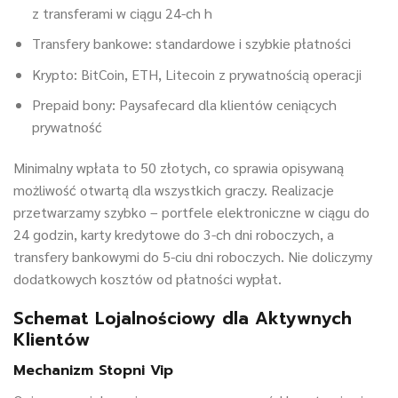
z transferami w ciągu 24-ch h
Transfery bankowe: standardowe i szybkie płatności
Krypto: BitCoin, ETH, Litecoin z prywatnością operacji
Prepaid bony: Paysafecard dla klientów ceniących
prywatność
Minimalny wpłata to 50 złotych, co sprawia opisywaną
możliwość otwartą dla wszystkich graczy. Realizacje
przetwarzamy szybko – portfele elektroniczne w ciągu do
24 godzin, karty kredytowe do 3-ch dni roboczych, a
transfery bankowymi do 5-ciu dni roboczych. Nie doliczymy
dodatkowych kosztów od płatności wypłat.
Schemat Lojalnościowy dla Aktywnych
Klientów
Mechanizm Stopni Vip