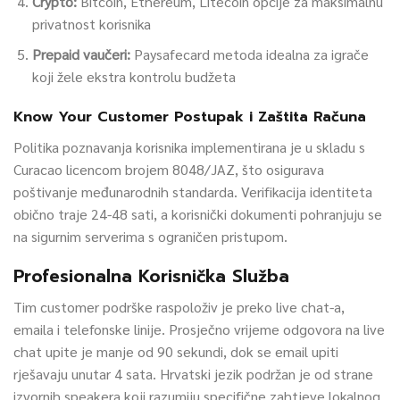
Crypto:
Bitcoin, Ethereum, Litecoin opcije za maksimalnu
privatnost korisnika
Prepaid vaučeri:
Paysafecard metoda idealna za igrače
koji žele ekstra kontrolu budžeta
Know Your Customer Postupak i Zaštita Računa
Politika poznavanja korisnika implementirana je u skladu s
Curacao licencom brojem 8048/JAZ, što osigurava
poštivanje međunarodnih standarda. Verifikacija identiteta
obično traje 24-48 sati, a korisnički dokumenti pohranjuju se
na sigurnim serverima s ograničen pristupom.
Profesionalna Korisnička Služba
Tim customer podrške raspoloživ je preko live chat-a,
emaila i telefonske linije. Prosječno vrijeme odgovora na live
chat upite je manje od 90 sekundi, dok se email upiti
rješavaju unutar 4 sata. Hrvatski jezik podržan je od strane
izvornih speakera koji razumiju specifične zahtjeve lokalnog