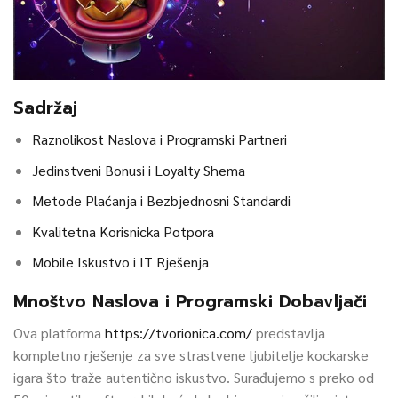
Sadržaj
Raznolikost Naslova i Programski Partneri
Jedinstveni Bonusi i Loyalty Shema
Metode Plaćanja i Bezbjednosni Standardi
Kvalitetna Korisnicka Potpora
Mobile Iskustvo i IT Rješenja
Mnoštvo Naslova i Programski Dobavljači
Ova platforma
https://tvorionica.com/
predstavlja
kompletno rješenje za sve strastvene ljubitelje kockarske
igara što traže autentično iskustvo. Surađujemo s preko od