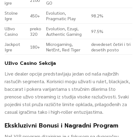
2100
igre
GO
Stolne
Evolution,
450+
98.2%
Igre
Pragmatic Play
Uživo
preko
Evolution, Ezugi,
97.5%
Casino
320
Authentic Gaming
Jackpot
Microgaming,
devedeset četiri i tri
180+
Igre
NetEnt, Red Tiger
desetih posto
Uživo Casino Sekcija
Live dealer opcije predstavljaju jedan od naša najbržih
rastućih segmenta. Korisnici mogu uživati u rulet, blackjack,
baccarat i pokera varijantama s stručnim dilerima što
prenose uživo streaming iz studija visoke razlučivosti. Svaki
pojedini stol pruža različite limite opklada, prilagođenih za
casual igračima tako i high-roller entuzijastima.
Ekskluzivni Bonusi i Nagradni Program
Naš VIP program dizajniran je s fokusom na dugoročnu