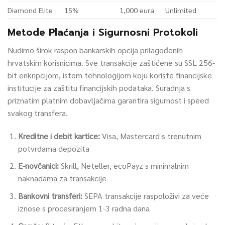
Diamond Elite
15%
1,000 eura
Unlimited
Metode Plaćanja i Sigurnosni Protokoli
Nudimo širok raspon bankarskih opcija prilagođenih
hrvatskim korisnicima. Sve transakcije zaštićene su SSL 256-
bit enkripcijom, istom tehnologijom koju koriste financijske
institucije za zaštitu financijskih podataka. Suradnja s
priznatim platnim dobavljačima garantira sigurnost i speed
svakog transfera.
Kreditne i debit kartice:
Visa, Mastercard s trenutnim
potvrdama depozita
E-novčanici:
Skrill, Neteller, ecoPayz s minimalnim
naknadama za transakcije
Bankovni transferi:
SEPA transakcije raspoloživi za veće
iznose s procesiranjem 1-3 radna dana