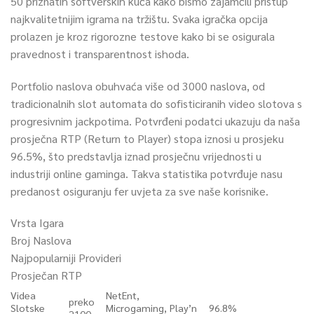
50 priznatih softverskih kuća kako bismo zajamčili pristup
najkvalitetnijim igrama na tržištu. Svaka igračka opcija
prolazen je kroz rigorozne testove kako bi se osigurala
pravednost i transparentnost ishoda.
Portfolio naslova obuhvaća više od 3000 naslova, od
tradicionalnih slot automata do sofisticiranih video slotova s
progresivnim jackpotima. Potvrđeni podatci ukazuju da naša
prosječna RTP (Return to Player) stopa iznosi u prosjeku
96.5%, što predstavlja iznad prosječnu vrijednosti u
industriji online gaminga. Takva statistika potvrđuje nasu
predanost osiguranju fer uvjeta za sve naše korisnike.
Vrsta Igara
Broj Naslova
Najpopularniji Provideri
Prosječan RTP
Videa
NetEnt,
preko
Slotske
Microgaming, Play’n
96.8%