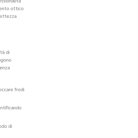
essionalità
ento ottico
rettezza
tà di
engono
senza
occare frodi
entificando
odo di