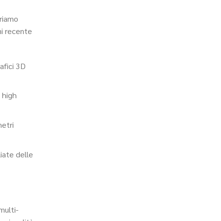
oriamo
ni recente
afici 3D
 high
etri
iate delle
multi-