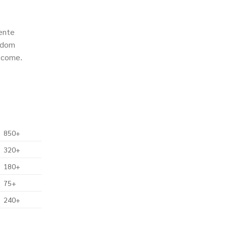
 ente
andom
utcome.
850+
320+
180+
75+
240+