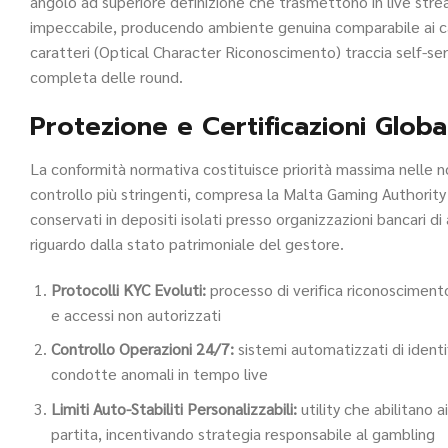
angolo ad superiore definizione che trasmettono in live strea
impeccabile, producendo ambiente genuina comparabile ai ca
caratteri (Optical Character Riconoscimento) traccia self-se
completa delle round.
Protezione e Certificazioni Global
La conformità normativa costituisce priorità massima nelle no
controllo più stringenti, compresa la Malta Gaming Authority 
conservati in depositi isolati presso organizzazioni bancari d
riguardo dalla stato patrimoniale del gestore.
Protocolli KYC Evoluti:
processo di verifica riconosciment
e accessi non autorizzati
Controllo Operazioni 24/7:
sistemi automatizzati di identi
condotte anomali in tempo live
Limiti Auto-Stabiliti Personalizzabili:
utility che abilitano a
partita, incentivando strategia responsabile al gambling