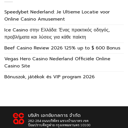
Speedybet Nederland: Je Ultieme Locatie voor
Online Casino Amusement
Ice Casino στην Ελλάδα: Ένας πρακτικός οδηγός,
προβλήματα και λύσεις για κάθε παίκτη
Beef Casino Review 2026 125% up to $ 600 Bonus
Vegas Hero Casino Nederland Officiële Online
Casino Site
Bónuszok, játékok és VIP program 2026
บริษัท เอกชัยกลการ จำกัด
282-284 ถนนบริพัตร แขวงบ้านบาตร เขต
ป้อมปราบศัตรูพ่าย กรุงเทพมหานคร 10100