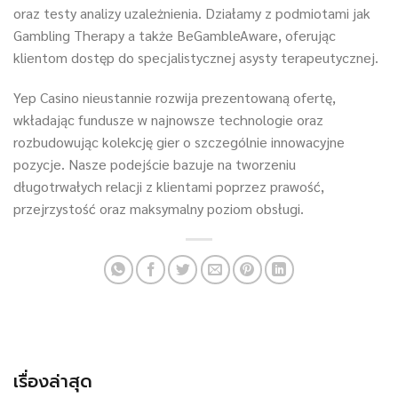
oraz testy analizy uzależnienia. Działamy z podmiotami jak
Gambling Therapy a także BeGambleAware, oferując
klientom dostęp do specjalistycznej asysty terapeutycznej.
Yep Casino nieustannie rozwija prezentowaną ofertę,
wkładając fundusze w najnowsze technologie oraz
rozbudowując kolekcję gier o szczególnie innowacyjne
pozycje. Nasze podejście bazuje na tworzeniu
długotrwałych relacji z klientami poprzez prawość,
przejrzystość oraz maksymalny poziom obsługi.
เรื่องล่าสุด