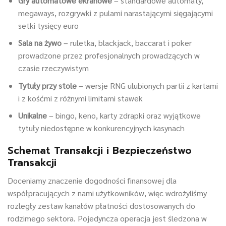
Gry automatowe ekranowe
– standardowe automaty,
megaways, rozgrywki z pulami narastającymi sięgającymi
setki tysięcy euro
Sala na żywo
– ruletka, blackjack, baccarat i poker
prowadzone przez profesjonalnych prowadzących w
czasie rzeczywistym
Tytuły przy stole
– wersje RNG ulubionych partii z kartami
i z kośćmi z różnymi limitami stawek
Unikalne
– bingo, keno, karty zdrapki oraz wyjątkowe
tytuły niedostępne w konkurencyjnych kasynach
Schemat Transakcji i Bezpieczeństwo
Transakcji
Doceniamy znaczenie dogodności finansowej dla
współpracujących z nami użytkowników, więc wdrożyliśmy
rozległy zestaw kanałów płatności dostosowanych do
rodzimego sektora. Pojedyncza operacja jest śledzona w