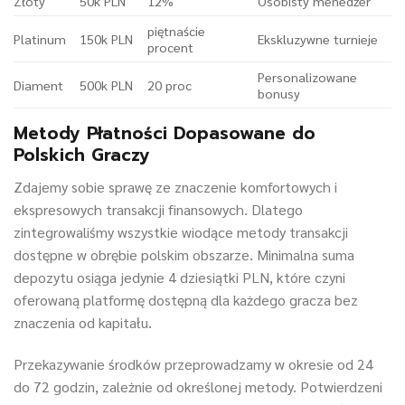
Złoty
50k PLN
12%
Osobisty menedżer
piętnaście
Platinum
150k PLN
Ekskluzywne turnieje
procent
Personalizowane
Diament
500k PLN
20 proc
bonusy
Metody Płatności Dopasowane do
Polskich Graczy
Zdajemy sobie sprawę ze znaczenie komfortowych i
ekspresowych transakcji finansowych. Dlatego
zintegrowaliśmy wszystkie wiodące metody transakcji
dostępne w obrębie polskim obszarze. Minimalna suma
depozytu osiąga jedynie 4 dziesiątki PLN, które czyni
oferowaną platformę dostępną dla każdego gracza bez
znaczenia od kapitału.
Przekazywanie środków przeprowadzamy w okresie od 24
do 72 godzin, zależnie od określonej metody. Potwierdzeni