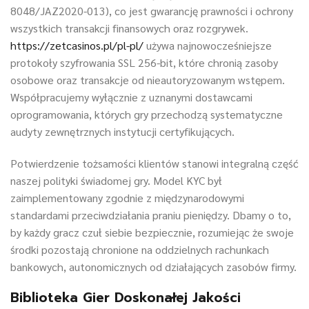
8048/JAZ2020-013), co jest gwarancję prawności i ochrony
wszystkich transakcji finansowych oraz rozgrywek.
https://zetcasinos.pl/pl-pl/
używa najnowocześniejsze
protokoły szyfrowania SSL 256-bit, które chronią zasoby
osobowe oraz transakcje od nieautoryzowanym wstępem.
Współpracujemy wyłącznie z uznanymi dostawcami
oprogramowania, których gry przechodzą systematyczne
audyty zewnętrznych instytucji certyfikujących.
Potwierdzenie tożsamości klientów stanowi integralną część
naszej polityki świadomej gry. Model KYC był
zaimplementowany zgodnie z międzynarodowymi
standardami przeciwdziałania praniu pieniędzy. Dbamy o to,
by każdy gracz czuł siebie bezpiecznie, rozumiejąc że swoje
środki pozostają chronione na oddzielnych rachunkach
bankowych, autonomicznych od działających zasobów firmy.
Biblioteka Gier Doskonałej Jakości