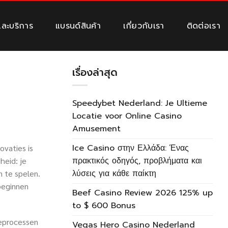
และบริการ
แบรนด์สินค้า
เกี่ยวกับเรา
ติดต่อเรา
เรื่องล่าสุด
Speedybet Nederland: Je Ultieme
Locatie voor Online Casino
Amusement
Ice Casino στην Ελλάδα: Ένας
ovaties is
πρακτικός οδηγός, προβλήματα και
heid: je
λύσεις για κάθε παίκτη
n te spelen.
beginnen
Beef Casino Review 2026 125% up
to $ 600 Bonus
ieprocessen
Vegas Hero Casino Nederland