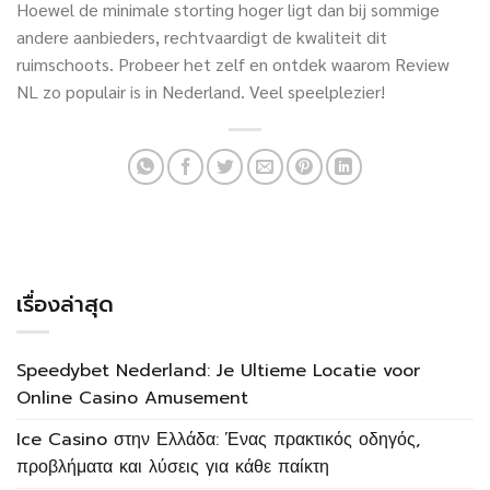
Hoewel de minimale storting hoger ligt dan bij sommige
andere aanbieders, rechtvaardigt de kwaliteit dit
ruimschoots. Probeer het zelf en ontdek waarom Review
NL zo populair is in Nederland. Veel speelplezier!
เรื่องล่าสุด
Speedybet Nederland: Je Ultieme Locatie voor
Online Casino Amusement
Ice Casino στην Ελλάδα: Ένας πρακτικός οδηγός,
προβλήματα και λύσεις για κάθε παίκτη