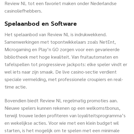
Review NL tot een favoriet maken onder Nederlandse
casinoliefhebbers.
Spelaanbod en Software
Het spelaanbod van Review NL is indrukwekkend.
Samenwerkingen met topontwikkelaars zoals NetEnt,
Microgaming en Play’n GO zorgen voor een gevarieerde
bibliotheek met hoge kwaliteit. Van fruitautomaten en
tafelspellen tot progressieve jackpots: elke speler vindt er
wel iets naar zijn smaak. De live casino-sectie verdient
speciale vermelding, met professionele croupiers en real-
time actie.
Bovendien biedt Review NL regelmatig promoties aan.
Nieuwe spelers kunnen rekenen op een welkomstbonus,
terwijl trouwe leden profiteren van loyaliteitsprogramma’s
en wekelijkse acties. Voor wie met een klein budget wil
starten, is het mogelijk om te spelen met een minimale