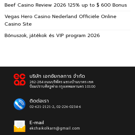
Beef Casino Review 2026 125% up to $ 600 Bonus
Vegas Hero Casino Nederland Officiële Online
Casino Site
Bónuszok, játékok és VIP program 2026
บริษัท เอกชัยกลการ จำกัด
282-284 ถนนบริพัตร แขวงบ้านบาตร เขต
ป้อมปราบศัตรูพ่าย กรุงเทพมหานคร 10100
ติดต่อเรา
02-621-2121-2
,
02-226-0234-6
E-mail
ekchaikolkarn@gmail.com