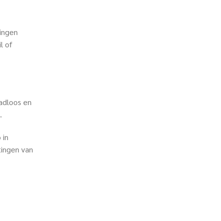
lingen
l of
aadloos en
.
 in
tingen van