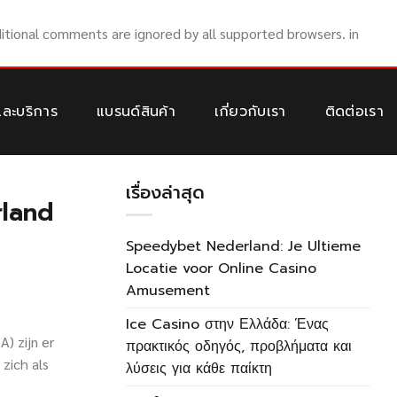
ditional comments are ignored by all supported browsers. in
และบริการ
แบรนด์สินค้า
เกี่ยวกับเรา
ติดต่อเรา
เรื่องล่าสุด
rland
Speedybet Nederland: Je Ultieme
Locatie voor Online Casino
Amusement
Ice Casino στην Ελλάδα: Ένας
) zijn er
πρακτικός οδηγός, προβλήματα και
zich als
λύσεις για κάθε παίκτη