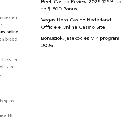
Beef Casino Review 2026 125% up
to $ 600 Bonus
nties en
Vegas Hero Casino Nederland
e
Officiële Online Casino Site
uw online
Bónuszok, játékok és VIP program
en breed
2026
tels, er is
it zijn.
.
s spins.
view NL